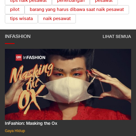
tips naik pesawat
penerbangan
pesawat
pilot
barang yang harus dibawa saat naik pesawat
tips wisata
naik pesawat
INFASHION
LIHAT SEMUA
InFashion: Masking the Ox
Gaya Hidup