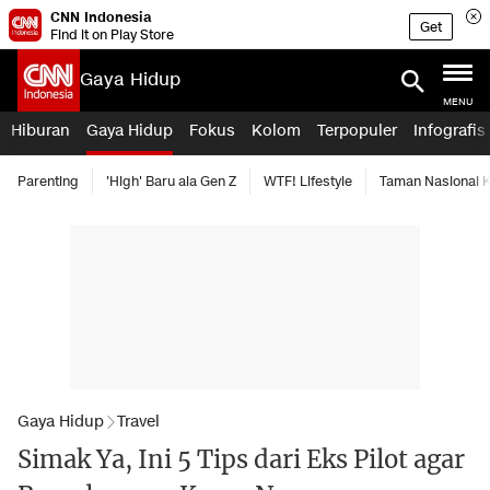
CNN Indonesia
Get
Find it on Play Store
Gaya Hidup
MENU
Hiburan
Gaya Hidup
Fokus
Kolom
Terpopuler
Infografis
Parenting
'High' Baru ala Gen Z
WTF! Lifestyle
Taman Nasional
Gaya Hidup
Travel
Simak Ya, Ini 5 Tips dari Eks Pilot agar