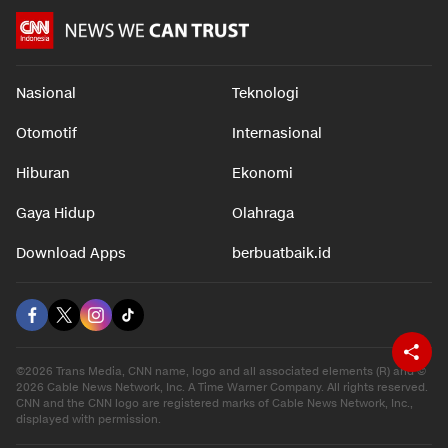
Nasional
Teknologi
Otomotif
Internasional
Hiburan
Ekonomi
Gaya Hidup
Olahraga
Download Apps
berbuatbaik.id
©2026 Trans Media, CNN name, logo and all associated elements (R) and ©
2026 Cable News Network, Inc. A Time Warner Company. All rights reserved.
CNN and the CNN logo are registered marks of Cable News Network, Inc.,
displayed with permission.