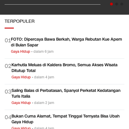
TERPOPULER
FOTO: Dipercaya Bawa Berkah, Warga Rebutan Kue Apem
0
1
di Bulan Sapar
Gaya Hidup
•
dalam 6 jam
Karhutla Meluas di Kaldera Bromo, Semua Akses Wisata
0
2
Ditutup Total
Gaya Hidup
•
dalam 4 jam
Saling Balas di Perbatasan, Spanyol Perketat Kedatangan
0
3
Turis Italia
Gaya Hidup
•
dalam 2 jam
Bukan Cuma Alamat, Tempat Tinggal Ternyata Bisa Ubah
0
4
Gaya Hidup
Gaya Hidup
•
dalam 4 jam