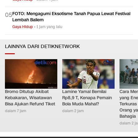
FOTO: Mengagumi Eksotisme Tanah Papua Lewat Festival
0
5
Lembah Baliem
Gaya Hidup
•
1 jam yang lalu
LAINNYA DARI DETIKNETWORK
Bromo Ditutup Akibat
Lamine Yamal Bernilai
Cara Men
Kebakaran, Wisatawan
Rp8,9 T, Kenapa Pemain
yang Ene
Bisa Ajukan Refund Tiket
Bola Muda Mahal?
Terkuras
Orang ya
dalam 7 jam
dalam 2 jam
Bahagia
dalam 2 j