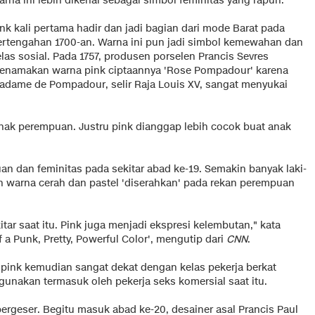
rna ini lebih dikenal sebagai simbol feminitas yang rapuh.
nk kali pertama hadir dan jadi bagian dari mode Barat pada
ertengahan 1700-an. Warna ini pun jadi simbol kemewahan dan
las sosial. Pada 1757, produsen porselen Prancis Sevres
enamakan warna pink ciptaannya 'Rose Pompadour' karena
adame de Pompadour, selir Raja Louis XV, sangat menyukai
anak perempuan. Justru pink dianggap lebih cocok buat anak
n dan feminitas pada sekitar abad ke-19. Semakin banyak laki-
n warna cerah dan pastel 'diserahkan' pada rekan perempuan
tar saat itu. Pink juga menjadi ekspresi kelembutan," kata
of a Punk, Pretty, Powerful Color', mengutip dari
CNN
.
pink kemudian sangat dekat dengan kelas pekerja berkat
igunakan termasuk oleh pekerja seks komersial saat itu.
ergeser. Begitu masuk abad ke-20, desainer asal Prancis Paul