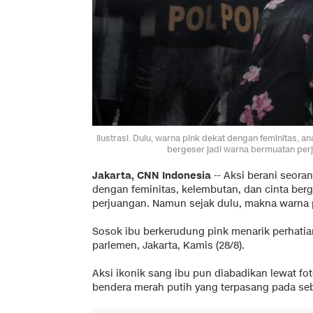
Ilustrasi. Dulu, warna pink dekat dengan feminitas, 
bergeser jadi warna bermuatan per
Jakarta, CNN Indonesia
--
Aksi berani seora
dengan feminitas, kelembutan, dan cinta ber
perjuangan. Namun sejak dulu, makna warna 
Sosok ibu berkerudung pink menarik perhati
parlemen, Jakarta, Kamis (28/8).
Aksi ikonik sang ibu pun diabadikan lewat fo
bendera merah putih yang terpasang pada se