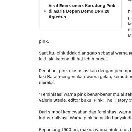
Wa
Viral Emak-emak Kerudung Pink
di Garis Depan Demo DPR 28
Pi
Agustus
p
ke
m
M
pink.
Saat itu, pink tidak dianggap sebagai warna 
laki-laki karena dilihat lebih pucat.
Perlahan, pink diasosiasikan dengan perempua
laki Barat mengenakan warna gelap, kemudia
mereka.
"Feminisasi warna pink benar-benar mulai seki
Valerie Steele, editor buku 'Pink: The History 
Dari simbol kemewahan dan feminitas, warna 
industrialisasi. Warna pink semakin banyak d
Sepanjang 1900-an, makna warna pink terus b