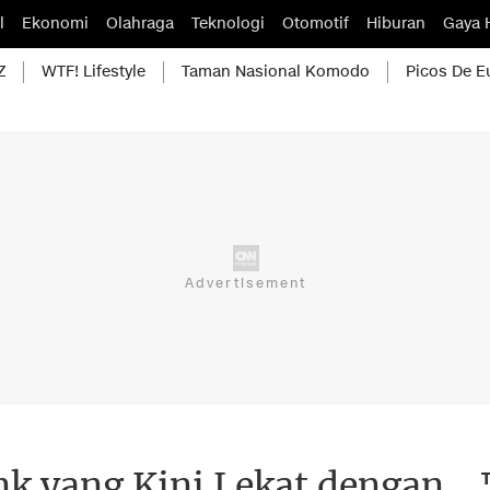
l
Ekonomi
Olahraga
Teknologi
Otomotif
Hiburan
Gaya 
Z
WTF! Lifestyle
Taman Nasional Komodo
Picos De E
nk yang Kini Lekat dengan