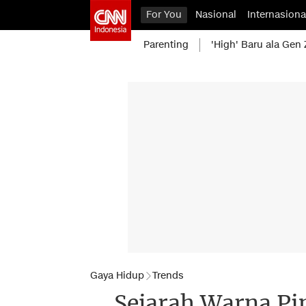
For You
Nasional
Internasiona
Parenting
'High' Baru ala Gen 
Gaya Hidup
Trends
Sejarah Warna Pi