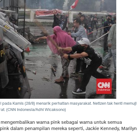
 pada Kamis (28/8) menarik perhatian masyarakat. Netizen tak henti memuji
rat. (CNN Indonesia/Adhi Wicaksono)
k mengembalikan warna pink sebagai warna untuk semua
pink dalam penampilan mereka seperti, Jackie Kennedy, Marilyn