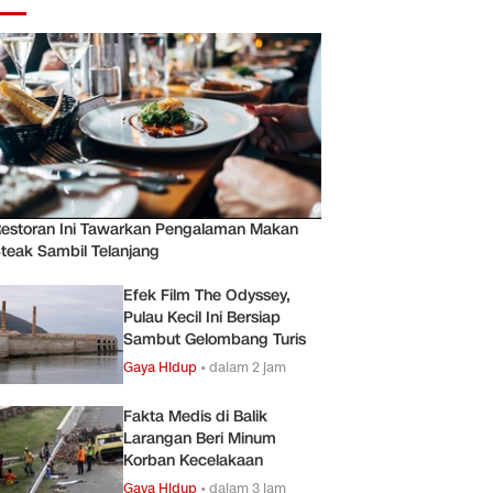
estoran Ini Tawarkan Pengalaman Makan
teak Sambil Telanjang
Efek Film The Odyssey,
Pulau Kecil Ini Bersiap
Sambut Gelombang Turis
Gaya Hidup
•
dalam 2 jam
Fakta Medis di Balik
Larangan Beri Minum
Korban Kecelakaan
Gaya Hidup
•
dalam 3 jam