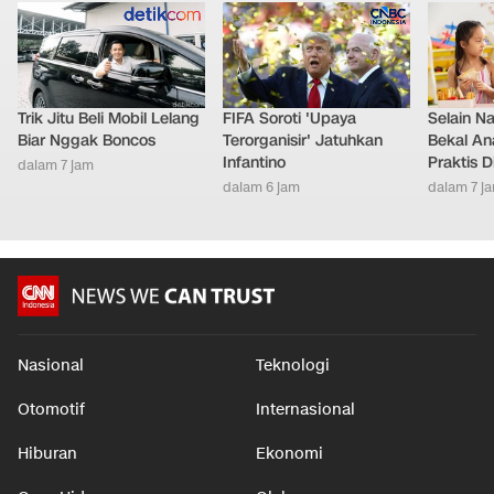
Trik Jitu Beli Mobil Lelang
FIFA Soroti 'Upaya
Selain Na
Biar Nggak Boncos
Terorganisir' Jatuhkan
Bekal An
Infantino
Praktis 
dalam 7 jam
dalam 6 jam
dalam 7 j
Nasional
Teknologi
Otomotif
Internasional
Hiburan
Ekonomi