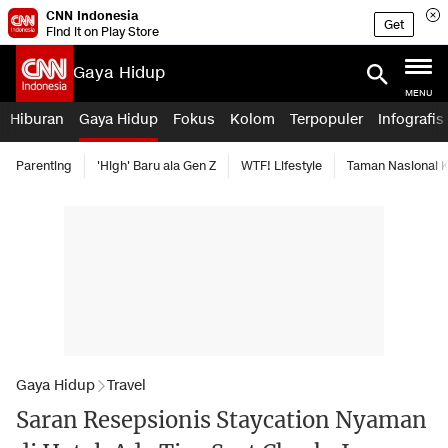
CNN Indonesia
Get
Find it on Play Store
Gaya Hidup
MENU
Hiburan
Gaya Hidup
Fokus
Kolom
Terpopuler
Infografis
Parenting
'High' Baru ala Gen Z
WTF! Lifestyle
Taman Nasional
Gaya Hidup
Travel
Saran Resepsionis Staycation Nyaman