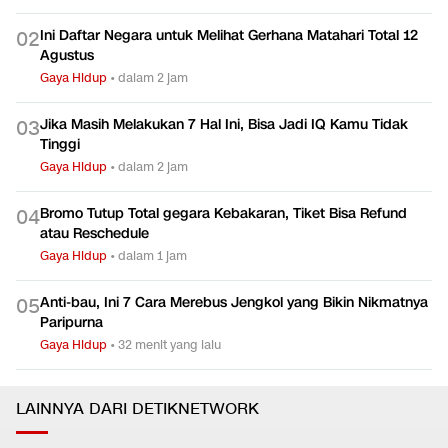
Ini Daftar Negara untuk Melihat Gerhana Matahari Total 12
0
2
Agustus
Gaya Hidup
•
dalam 2 jam
Jika Masih Melakukan 7 Hal Ini, Bisa Jadi IQ Kamu Tidak
0
3
Tinggi
Gaya Hidup
•
dalam 2 jam
Bromo Tutup Total gegara Kebakaran, Tiket Bisa Refund
0
4
atau Reschedule
Gaya Hidup
•
dalam 1 jam
Anti-bau, Ini 7 Cara Merebus Jengkol yang Bikin Nikmatnya
0
5
Paripurna
Gaya Hidup
•
32 menit yang lalu
LAINNYA DARI DETIKNETWORK