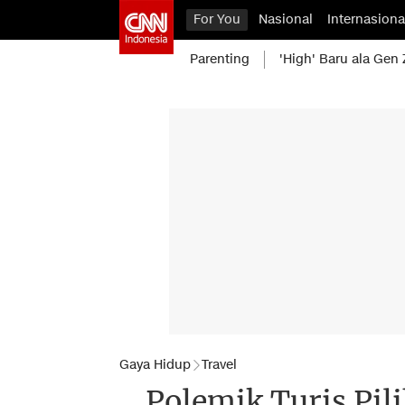
For You
Nasional
Internasiona
Parenting
'High' Baru ala Gen 
Gaya Hidup
Travel
Polemik Turis Pil