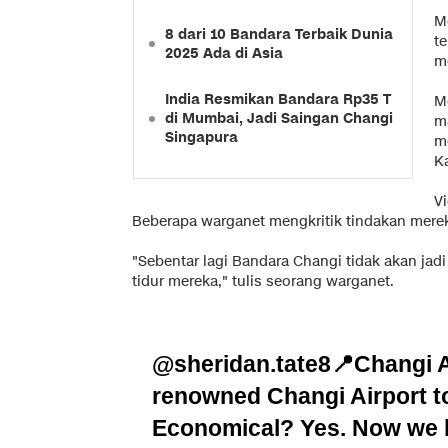
M
8 dari 10 Bandara Terbaik Dunia
t
2025 Ada di Asia
me
India Resmikan Bandara Rp35 T
M
di Mumbai, Jadi Saingan Changi
ma
Singapura
me
K
V
Beberapa warganet mengkritik tindakan mere
"Sebentar lagi Bandara Changi tidak akan jad
tidur mereka," tulis seorang warganet.
@sheridan.tate8
📍Changi A
renowned Changi Airport to
Economical? Yes. Now we h