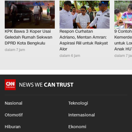
KPK Bawa 3 Koper Usai
Respon Curhatan
9 Conto
Geledah Rumah Sekwan
Adriano, Mentan Amran:
Kemerde
DPRD Kota Bengkulu
Aspirasi Riil untuk Rakyat
untuk L
Alor
Anak HUT
dalam 7 jam
dalam 6 jam
dalam 7 j
Nasional
Teknologi
Otomotif
Internasional
Hiburan
Ekonomi