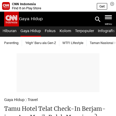
CNN Indonesia
Get
Find it on Play Store
Gaya Hidup
MENU
Hiburan
Gaya Hidup
Fokus
Kolom
Terpopuler
Infografis
Parenting
'High' Baru ala Gen Z
WTF! Lifestyle
Taman Nasional
Gaya Hidup
Travel
Tamu Hotel Telat Check-In Berjam-