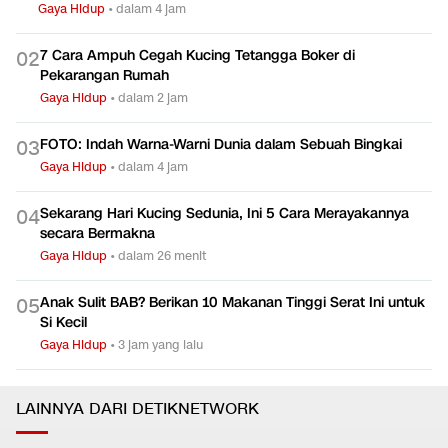
Gaya Hidup
•
dalam 4 jam
7 Cara Ampuh Cegah Kucing Tetangga Boker di
0
2
Pekarangan Rumah
Gaya Hidup
•
dalam 2 jam
FOTO: Indah Warna-Warni Dunia dalam Sebuah Bingkai
0
3
Gaya Hidup
•
dalam 4 jam
Sekarang Hari Kucing Sedunia, Ini 5 Cara Merayakannya
0
4
secara Bermakna
Gaya Hidup
•
dalam 26 menit
Anak Sulit BAB? Berikan 10 Makanan Tinggi Serat Ini untuk
0
5
Si Kecil
Gaya Hidup
•
3 jam yang lalu
LAINNYA DARI DETIKNETWORK