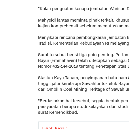
"Kalau penguatan kenapa jembatan Warisan Du
Mahyeldi lantas meminta pihak terkait, khusu
kajian komprehensif sebelum memutuskan m
Menyikapi rencana pembongkaran jembatan ker
Tradisi, Kementerian Kebudayaan RI melayangk
Surat tersebut berisi tiga poin penting. Pert
Bayur (Emmahaven) telah ditetapkan sebagai
Nomor 432-144-2019 tentang Penetapan Stasiu
Stasiun Kayu Tanam, penyimpanan batu bara
tinggi, jalur kereta api Sawahlunto-Teluk Bay
dari Ombilin Coal Mining Heritage of Sawahlun
"Berdasarkan hal tersebut, segala bentuk pe
persyaratan berupa studi kelayakan dan stud
surat Kemendikbud.
Lihat Juga :