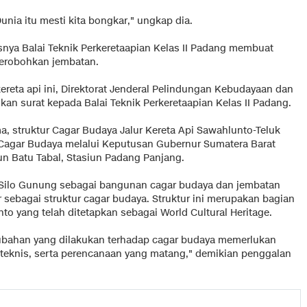
nia itu mesti kita bongkar," ungkap dia.
snya Balai Teknik Perkeretaapian Kelas II Padang membuat
erobohkan jembatan.
eta api ini, Direktorat Jenderal Pelindungan Kebudayaan dan
an surat kepada Balai Teknik Perkeretaapian Kelas II Padang.
ama, struktur Cagar Budaya Jalur Kereta Api Sawahlunto-Teluk
 Cagar Budaya melalui Keputusan Gubernur Sumatera Barat
n Batu Tabal, Stasiun Padang Panjang.
 Silo Gunung sebagai bangunan cagar budaya dan jembatan
ur sebagai struktur cagar budaya. Struktur ini merupakan bagian
to yang telah ditetapkan sebagai World Cultural Heritage.
rubahan yang dilakukan terhadap cagar budaya memerlukan
i teknis, serta perencanaan yang matang," demikian penggalan