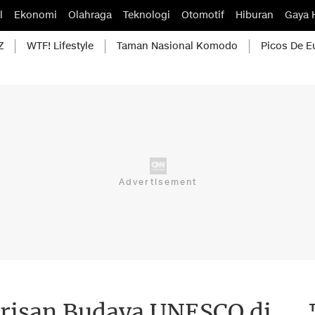
l
Ekonomi
Olahraga
Teknologi
Otomotif
Hiburan
Gaya 
Z
WTF! Lifestyle
Taman Nasional Komodo
Picos De E
risan Budaya UNESCO di