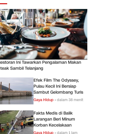
estoran Ini Tawarkan Pengalaman Makan
teak Sambil Telanjang
Efek Film The Odyssey,
Pulau Kecil Ini Bersiap
Sambut Gelombang Turis
Gaya Hidup
•
dalam 38 menit
Fakta Medis di Balik
Larangan Beri Minum
Korban Kecelakaan
Gaya Hidup
•
dalam 1 jam