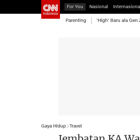
For You
Nasional
Internasiona
Parenting
'High' Baru ala Gen 
Gaya Hidup
Travel
Jembatan KA Wa