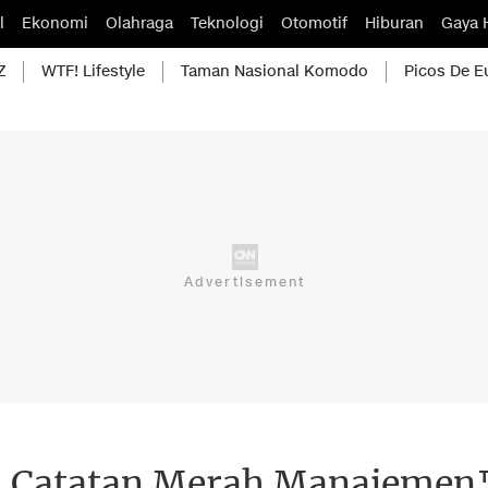
l
Ekonomi
Olahraga
Teknologi
Otomotif
Hiburan
Gaya 
Z
WTF! Lifestyle
Taman Nasional Komodo
Picos De E
m, Catatan Merah Manajemen