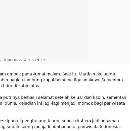
L TO CONTINUE WITH CONTENT
tam ombak pada Jumat malam. Saat itu Martin sekeluarga
 kabin bagian lambung kapal bersama tiga anaknya. Sementara
 tidur di kabin atas.
a putrinya berhasil selamat setelah keluar dari kabin, sementari
l dunia. Kejadian ini lagi-lagi menjadi momok bagi pariwisata
eskipun di penghujung tahun, cuaca ekstrem jadi ancaman
ang sudah sering menjadi himbauan di pariwisata Indonesia,