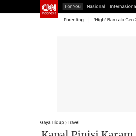
For You
Nasional
Internasiona
Parenting
'High' Baru ala Gen 
Gaya Hidup
Travel
Kapal Pinisi Kara