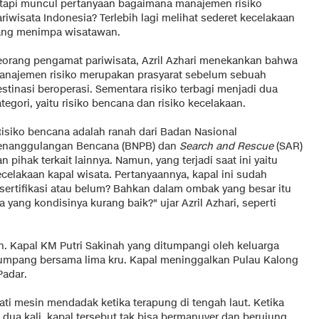
etapi muncul pertanyaan bagaimana manajemen risiko
riwisata Indonesia? Terlebih lagi melihat sederet kecelakaan
ang menimpa wisatawan.
eorang pengamat pariwisata, Azril Azhari menekankan bahwa
anajemen risiko merupakan prasyarat sebelum sebuah
stinasi beroperasi. Sementara risiko terbagi menjadi dua
tegori, yaitu risiko bencana dan risiko kecelakaan.
Risiko bencana adalah ranah dari Badan Nasional
enanggulangan Bencana (BNPB) dan
Search and Rescue
(SAR)
n pihak terkait lainnya. Namun, yang terjadi saat ini yaitu
ecelakaan kapal wisata. Pertanyaannya, kapal ini sudah
isertifikasi atau belum? Bahkan dalam ombak yang besar itu
yang kondisinya kurang baik?" ujar Azril Azhari, seperti
in. Kapal KM Putri Sakinah yang ditumpangi oleh keluarga
umpang bersama lima kru. Kapal meninggalkan Pulau Kalong
Padar.
ati mesin mendadak ketika terapung di tengah laut. Ketika
ua kali, kapal tersebut tak bisa bermanuver dan berujung