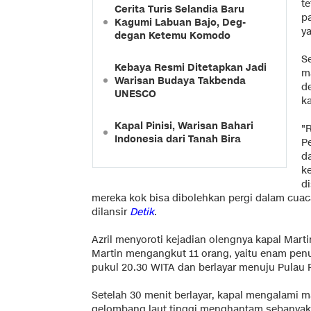
t
Cerita Turis Selandia Baru
pa
Kagumi Labuan Bajo, Deg-
y
degan Ketemu Komodo
S
Kebaya Resmi Ditetapkan Jadi
m
Warisan Budaya Takbenda
de
UNESCO
ka
Kapal Pinisi, Warisan Bahari
"
Indonesia dari Tanah Bira
P
da
k
d
mereka kok bisa dibolehkan pergi dalam cuaca 
dilansir
Detik
.
Azril menyoroti kejadian olengnya kapal Mart
Martin mengangkut 11 orang, yaitu enam pen
pukul 20.30 WITA dan berlayar menuju Pulau 
Setelah 30 menit berlayar, kapal mengalami m
gelombang laut tinggi menghantam sebanyak d