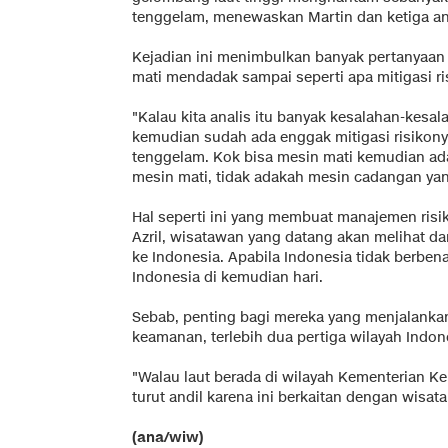
tenggelam, menewaskan Martin dan ketiga a
Kejadian ini menimbulkan banyak pertanyaan 
mati mendadak sampai seperti apa mitigasi ris
"Kalau kita analis itu banyak kesalahan-kesala
kemudian sudah ada enggak mitigasi risikonya 
tenggelam. Kok bisa mesin mati kemudian ada
mesin mati, tidak adakah mesin cadangan yan
Hal seperti ini yang membuat manajemen risi
Azril, wisatawan yang datang akan melihat d
ke Indonesia. Apabila Indonesia tidak berben
Indonesia di kemudian hari.
Sebab, penting bagi mereka yang menjalankan 
keamanan, terlebih dua pertiga wilayah Indone
"Walau laut berada di wilayah Kementerian Ke
turut andil karena ini berkaitan dengan wisat
(ana/wiw)