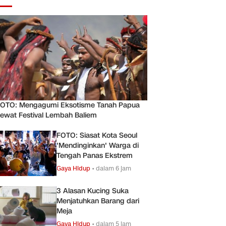
OTO: Mengagumi Eksotisme Tanah Papua
ewat Festival Lembah Baliem
FOTO: Siasat Kota Seoul
'Mendinginkan' Warga di
Tengah Panas Ekstrem
Gaya Hidup
•
dalam 6 jam
3 Alasan Kucing Suka
Menjatuhkan Barang dari
Meja
Gaya Hidup
•
dalam 5 jam