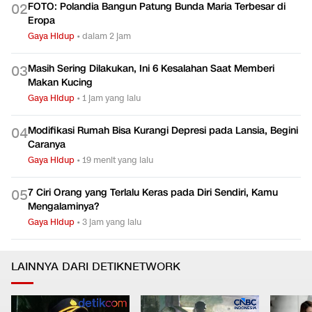
FOTO: Polandia Bangun Patung Bunda Maria Terbesar di
0
2
Eropa
Gaya Hidup
•
dalam 2 jam
Masih Sering Dilakukan, Ini 6 Kesalahan Saat Memberi
0
3
Makan Kucing
Gaya Hidup
•
1 jam yang lalu
Modifikasi Rumah Bisa Kurangi Depresi pada Lansia, Begini
0
4
Caranya
Gaya Hidup
•
19 menit yang lalu
7 Ciri Orang yang Terlalu Keras pada Diri Sendiri, Kamu
0
5
Mengalaminya?
Gaya Hidup
•
3 jam yang lalu
LAINNYA DARI DETIKNETWORK