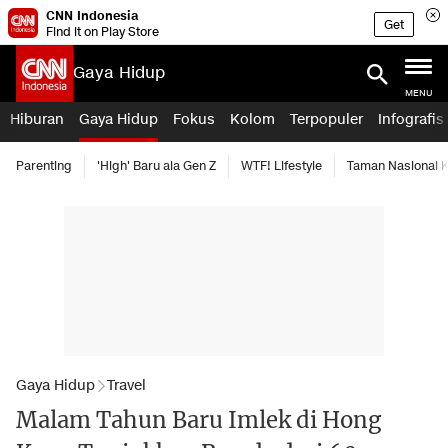
CNN Indonesia
Get
Find it on Play Store
Gaya Hidup
MENU
Hiburan
Gaya Hidup
Fokus
Kolom
Terpopuler
Infografis
Parenting
'High' Baru ala Gen Z
WTF! Lifestyle
Taman Nasional
Gaya Hidup
Travel
Malam Tahun Baru Imlek di Hong