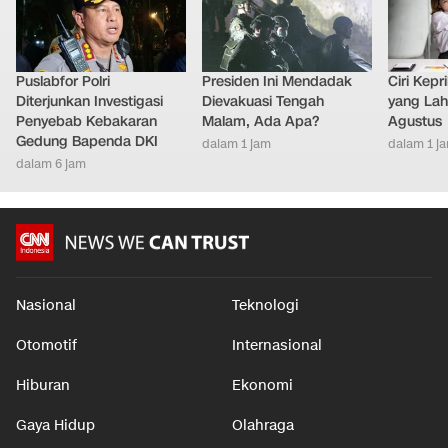
Puslabfor Polri
Presiden Ini Mendadak
Ciri Kep
Diterjunkan Investigasi
Dievakuasi Tengah
yang Lahi
Penyebab Kebakaran
Malam, Ada Apa?
Agustus
Gedung Bapenda DKI
dalam 1 jam
dalam 1 j
dalam 6 jam
Nasional
Teknologi
Otomotif
Internasional
Hiburan
Ekonomi
Gaya Hidup
Olahraga