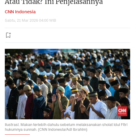
Atau Tidak? Ini Penjelasannya
CNN Indonesia
Sabtu, 21 Mar 2026 04:00 WIB
Ilustrasi. Makan terlebih dahulu sebelum melaksanakan sholat Idul Fitri
hukumnya sunnah. (CNN Indonesia/Adi Ibrahim)