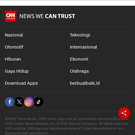
Nasional
Teknologi
Otomotif
Internasional
Hiburan
Ekonomi
Gaya Hidup
Olahraga
Download Apps
berbuatbaik.id
©2026 Trans Media, CNN name, logo and all associated elements (R) and ©
2026 Cable News Network, Inc. A Time Warner Company. All rights reserved.
CNN and the CNN logo are registered marks of Cable News Network, Inc.,
displayed with permission.