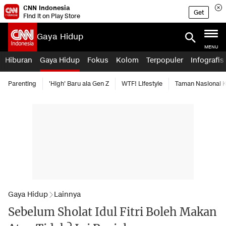
CNN Indonesia
Get
Find it on Play Store
Gaya Hidup
MENU
Hiburan
Gaya Hidup
Fokus
Kolom
Terpopuler
Infografis
Parenting
'High' Baru ala Gen Z
WTF! Lifestyle
Taman Nasional
Gaya Hidup
Lainnya
Sebelum Sholat Idul Fitri Boleh Makan