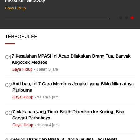
InFashion: Masking the Ox
Gaya Hidup
TERPOPULER
7 Kesalahan MPASI Ini Acap Dilakukan Orang Tua, Banyak
0
1
Kegocek Medsos
Gaya Hidup
•
dalam 3 jam
Anti-bau, Ini 7 Cara Merebus Jengkol yang Bikin Nikmatnya
0
2
Paripurna
Gaya Hidup
•
dalam 5 jam
7 Makanan yang Tidak Boleh Diberikan ke Kucing, Bisa
0
3
Sangat Berbahaya
Gaya Hidup
•
dalam 4 jam
Sering Dianggap Biasa, 8 Tanda Ini Bisa Jadi Gejala