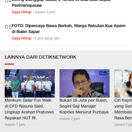
0
4
Perimenopause
Gaya Hidup
•
dalam 3 jam
FOTO: Dipercaya Bawa Berkah, Warga Rebutan Kue Apem
0
5
di Bulan Sapar
Gaya Hidup
•
1 jam yang lalu
LAINNYA DARI DETIKNETWORK
Menkum Gelar Fun Walk
Bukan 16 Juta per Bulan,
Ciri Kep
di CFD Rasuna Said,
Segini Gaji Manajer
yang Ser
Ungkap Arahan Prabowo
Kopdes Menurut Purbaya
Membatal
Rayakan HUT RI
Rasa Ber
dalam 7 jam
dalam 7 jam
dalam 7 j