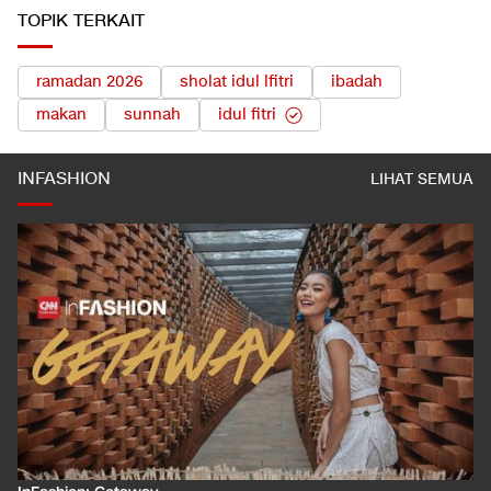
TOPIK TERKAIT
ramadan 2026
sholat idul lfitri
ibadah
makan
sunnah
idul fitri
INFASHION
LIHAT SEMUA