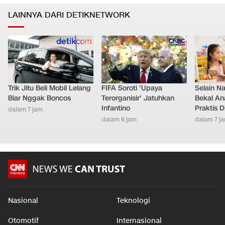
LAINNYA DARI DETIKNETWORK
Trik Jitu Beli Mobil Lelang
FIFA Soroti 'Upaya
Selain Na
Biar Nggak Boncos
Terorganisir' Jatuhkan
Bekal An
Infantino
Praktis 
dalam 7 jam
dalam 6 jam
dalam 7 j
Nasional
Teknologi
Otomotif
Internasional