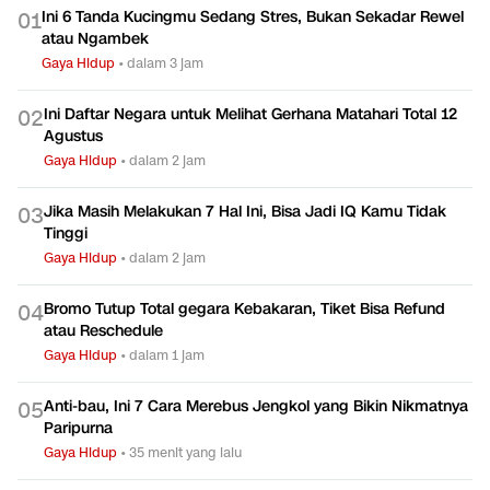
Ini 6 Tanda Kucingmu Sedang Stres, Bukan Sekadar Rewel
0
1
atau Ngambek
Gaya Hidup
•
dalam 3 jam
Ini Daftar Negara untuk Melihat Gerhana Matahari Total 12
0
2
Agustus
Gaya Hidup
•
dalam 2 jam
Jika Masih Melakukan 7 Hal Ini, Bisa Jadi IQ Kamu Tidak
0
3
Tinggi
Gaya Hidup
•
dalam 2 jam
Bromo Tutup Total gegara Kebakaran, Tiket Bisa Refund
0
4
atau Reschedule
Gaya Hidup
•
dalam 1 jam
Anti-bau, Ini 7 Cara Merebus Jengkol yang Bikin Nikmatnya
0
5
Paripurna
Gaya Hidup
•
35 menit yang lalu