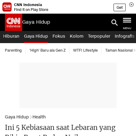
CNN Indonesia
Get
Find it on Play Store
Gaya Hidup
MENU
Hiburan
Gaya Hidup
Fokus
Kolom
Terpopuler
Infografis
Parenting
'High' Baru ala Gen Z
WTF! Lifestyle
Taman Nasional
Gaya Hidup
Health
Ini 5 Kebiasaan saat Lebaran yang