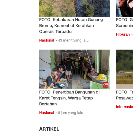
FOTO: Kebakaran Hutan Gunung
FOTO: G
Bromo, Kemenhut Kerahkan
Screeni
Operasi Terpadu
Hiburan
•
Nasional
• 43 menit yang lalu
FOTO: Penertiban Bangunan di
FOTO: Te
Karet Tengsin, Warga Tetap
Pesawat
Bertahan
Internasio
Nasional
• 6 jam yang lalu
ARTIKEL