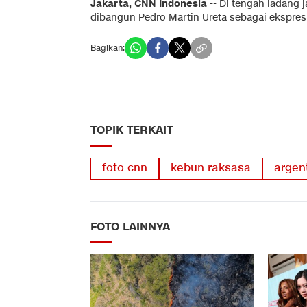
Jakarta, CNN Indonesia
-- Di tengah ladang 
dibangun Pedro Martin Ureta sebagai ekspresi
Bagikan:
TOPIK TERKAIT
foto cnn
kebun raksasa
argen
FOTO LAINNYA