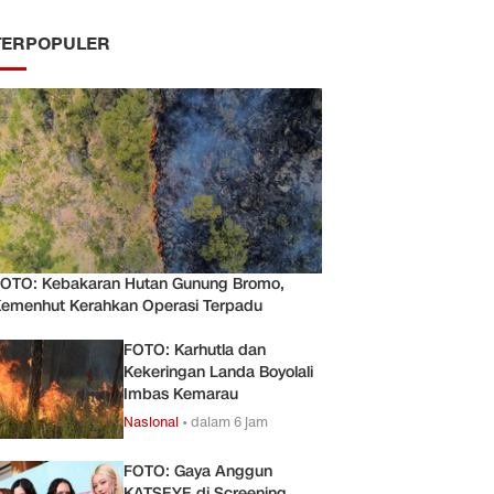
TERPOPULER
OTO: Kebakaran Hutan Gunung Bromo,
emenhut Kerahkan Operasi Terpadu
FOTO: Karhutla dan
Kekeringan Landa Boyolali
Imbas Kemarau
Nasional
•
dalam 6 jam
FOTO: Gaya Anggun
KATSEYE di Screening