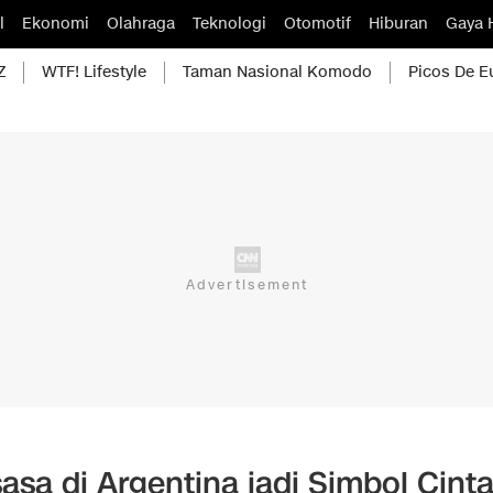
l
Ekonomi
Olahraga
Teknologi
Otomotif
Hiburan
Gaya 
Z
WTF! Lifestyle
Taman Nasional Komodo
Picos De E
sa di Argentina jadi Simbol Cint