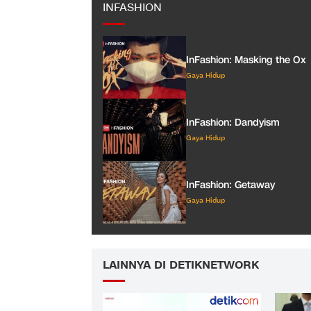
INFASHION
InFashion: Masking the Ox
Gaya Hidup
InFashion: Dandyism
Gaya Hidup
InFashion: Getaway
Gaya Hidup
LAINNYA DI DETIKNETWORK