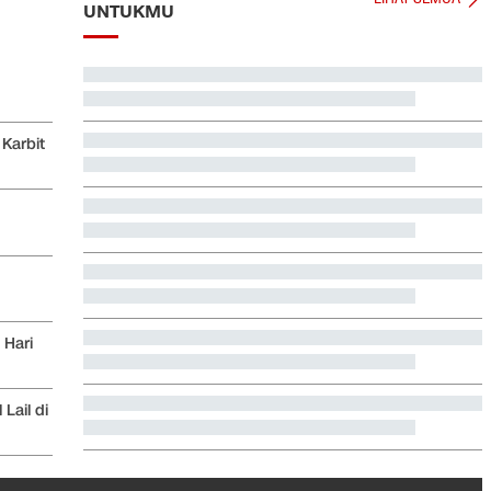
UNTUKMU
Total 995 Senpi Ditemukan di Gedung Yayasan Sekolah
Pondok Pinang
Karbit
Komis XI Tunggu Penugasan Gelar Fit & Proper Test
Calon Gubernur BI
Jadwal Siaran Langsung Final Piala Presiden 2026:
Persib vs Persebaya
Video Mesum 'Yang Wis Yang' Banyuwangi, Pemeran
Pria Jadi Tersangka
 Hari
Jadwal Singapura vs Indonesia: Kapan, Jam Berapa,
Tayang di Mana?
Lail di
Satu Pemain Thailand Tewas Disambar Petir, 8 Orang
Luka-luka