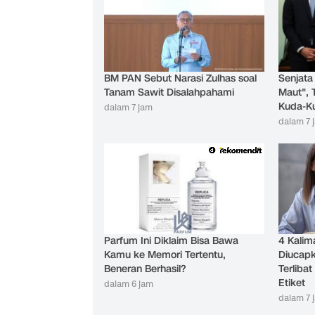
BM PAN Sebut Narasi Zulhas soal
Senjata
Tanam Sawit Disalahpahami
Maut", 
Kuda-K
dalam 7 jam
dalam 7 
Parfum Ini Diklaim Bisa Bawa
4 Kalim
Kamu ke Memori Tertentu,
Diucapk
Beneran Berhasil?
Terliba
Etiket
dalam 6 jam
dalam 7 