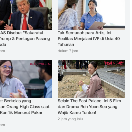
 AS Disebut "Sakaratul
Tak Semudah para Artis, Ini
Trump & Pentagon Pasang
Realitas Menjalani IVF di Usia 40
uda
Tahunan
jam
dalam 7 jam
at Berkelas yang
Selain The East Palace, Ini 5 Film
an Orang High Class saat
dan Drama Roh Yoon Seo yang
t Konflik Menurut Pakar
Wajib Kamu Tonton!
2 jam yang lalu
jam