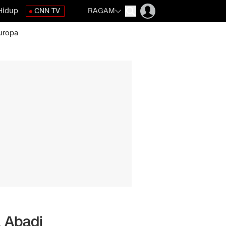
Hidup
CNN TV
RAGAM
uropa
a Abadi