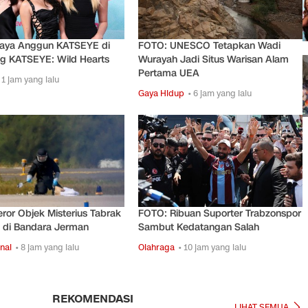
aya Anggun KATSEYE di
FOTO: UNESCO Tetapkan Wadi
ng KATSEYE: Wild Hearts
Wurayah Jadi Situs Warisan Alam
Pertama UEA
 1 jam yang lalu
Gaya Hidup
• 6 jam yang lalu
ror Objek Misterius Tabrak
FOTO: Ribuan Suporter Trabzonspor
 di Bandara Jerman
Sambut Kedatangan Salah
nal
• 8 jam yang lalu
Olahraga
• 10 jam yang lalu
REKOMENDASI
LIHAT SEMUA