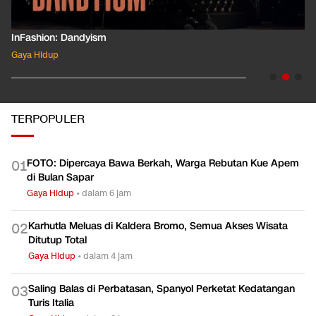
InFashion: Getaway
Gaya Hidup
TERPOPULER
FOTO: Dipercaya Bawa Berkah, Warga Rebutan Kue Apem
0
1
di Bulan Sapar
Gaya Hidup
•
dalam 6 jam
Karhutla Meluas di Kaldera Bromo, Semua Akses Wisata
0
2
Ditutup Total
Gaya Hidup
•
dalam 4 jam
Saling Balas di Perbatasan, Spanyol Perketat Kedatangan
0
3
Turis Italia