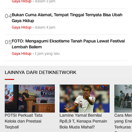
Gaya Hidup
•
dalam 3 jam
Bukan Cuma Alamat, Tempat Tinggal Ternyata Bisa Ubah
0
4
Gaya Hidup
Gaya Hidup
•
dalam 4 jam
FOTO: Mengagumi Eksotisme Tanah Papua Lewat Festival
0
5
Lembah Baliem
Gaya Hidup
•
1 jam yang lalu
LAINNYA DARI DETIKNETWORK
POTSI Perkuat Tata
Lamine Yamal Bernilai
Cara Men
Kelola dan Prestasi
Rp8,9 T, Kenapa Pemain
yang Ene
Teqball
Bola Muda Mahal?
Terkuras