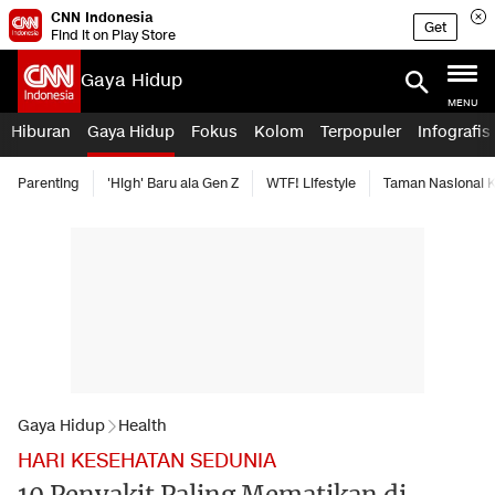
CNN Indonesia
Get
Find it on Play Store
Gaya Hidup
MENU
Hiburan
Gaya Hidup
Fokus
Kolom
Terpopuler
Infografis
Parenting
'High' Baru ala Gen Z
WTF! Lifestyle
Taman Nasional
Gaya Hidup
Health
HARI KESEHATAN SEDUNIA