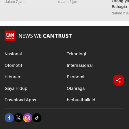
Orang ya
dalam 7 jam
dalam 2 jam
Bahagia
dalam 2 j
Nasional
Teknologi
Otomotif
Internasional
Hiburan
Ekonomi
Gaya Hidup
Olahraga
Download Apps
berbuatbaik.id