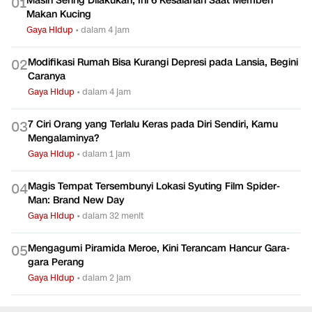
Masih Sering Dilakukan, Ini 6 Kesalahan Saat Memberi
0
1
Makan Kucing
Gaya Hidup
•
dalam 4 jam
Modifikasi Rumah Bisa Kurangi Depresi pada Lansia, Begini
0
2
Caranya
Gaya Hidup
•
dalam 4 jam
7 Ciri Orang yang Terlalu Keras pada Diri Sendiri, Kamu
0
3
Mengalaminya?
Gaya Hidup
•
dalam 1 jam
Magis Tempat Tersembunyi Lokasi Syuting Film Spider-
0
4
Man: Brand New Day
Gaya Hidup
•
dalam 32 menit
Mengagumi Piramida Meroe, Kini Terancam Hancur Gara-
0
5
gara Perang
Gaya Hidup
•
dalam 2 jam