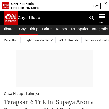
CNN Indonesia
Get
Find it on Play Store
Gaya Hidup
MENU
Hiburan
Gaya Hidup
Fokus
Kolom
Terpopuler
Infografis
Parenting
'High' Baru ala Gen Z
WTF! Lifestyle
Taman Nasional
Gaya Hidup
Lainnya
Terapkan 6 Trik Ini Supaya Aroma