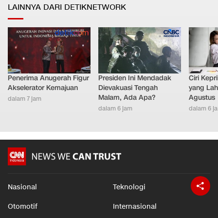
LAINNYA DARI DETIKNETWORK
Penerima Anugerah Figur
Presiden Ini Mendadak
Ciri Kep
Akselerator Kemajuan
Dievakuasi Tengah
yang Lahi
Malam, Ada Apa?
Agustus
dalam 7 jam
dalam 6 jam
dalam 6 j
Nasional
Teknologi
Otomotif
Internasional