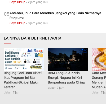
Gaya Hidup
•
2 jam yang lalu
Anti-bau, Ini 7 Cara Merebus Jengkol yang Bikin Nikmatnya
0
5
Paripurna
Gaya Hidup
•
3 jam yang lalu
LAINNYA DARI DETIKNETWORK
Bingung Cari Data Riset?
BBM Langka & Krisis
Cara Me
Ikut Program Ini Biar
Energi, Negara Ini Kini
Goreng 
Publikasi-Skripsi Makin
Bergantung pada China
Mengemb
Terarah
Mudah An
dalam 7 jam
dalam 7 jam
dalam 7 j