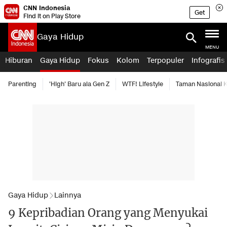
CNN Indonesia
Get
Find it on Play Store
Gaya Hidup
MENU
Hiburan
Gaya Hidup
Fokus
Kolom
Terpopuler
Infografis
Parenting
'High' Baru ala Gen Z
WTF! Lifestyle
Taman Nasional
Gaya Hidup
Lainnya
9 Kepribadian Orang yang Menyukai