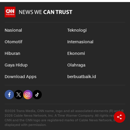
Nasional
Teknologi
Otomotif
Internasional
Hiburan
Ekonomi
Gaya Hidup
Olahraga
Download Apps
berbuatbaik.id
©2026 Trans Media, CNN name, logo and all associated elements (R) and ©
2026 Cable News Network, Inc. A Time Warner Company. All rights reserved.
CNN and the CNN logo are registered marks of Cable News Network, Inc.,
displayed with permission.