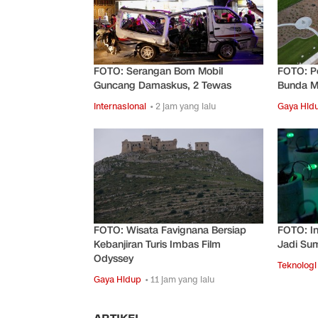
FOTO: Serangan Bom Mobil
FOTO: P
Guncang Damaskus, 2 Tewas
Bunda Ma
Internasional
• 2 jam yang lalu
Gaya Hid
FOTO: Wisata Favignana Bersiap
FOTO: In
Kebanjiran Turis Imbas Film
Jadi Sum
Odyssey
Teknologi
Gaya Hidup
• 11 jam yang lalu