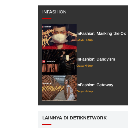
INFASHION
InFashion: Masking the Ox
Gaya Hidup
InFashion: Dandyism
Gaya Hidup
InFashion: Getaway
Gaya Hidup
LAINNYA DI DETIKNETWORK