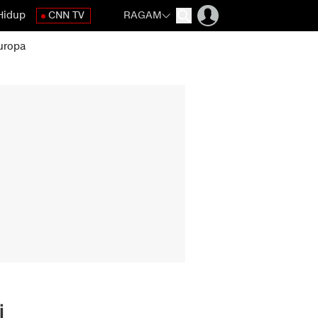
Hidup
CNN TV
RAGAM
uropa
i