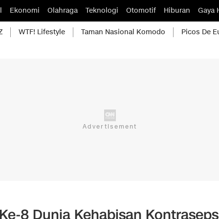
l
Ekonomi
Olahraga
Teknologi
Otomotif
Hiburan
Gaya 
Z
WTF! Lifestyle
Taman Nasional Komodo
Picos De E
Ke-8 Dunia Kehabisan Kontraseps