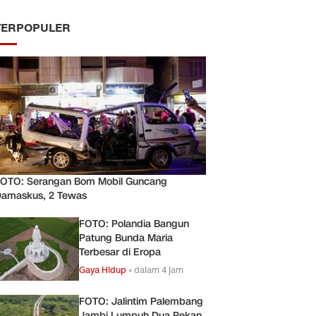
TERPOPULER
OTO: Serangan Bom Mobil Guncang
amaskus, 2 Tewas
FOTO: Polandia Bangun
Patung Bunda Maria
Terbesar di Eropa
Gaya Hidup
•
dalam 4 jam
FOTO: Jalintim Palembang
Jambi Lumpuh Dua Pekan