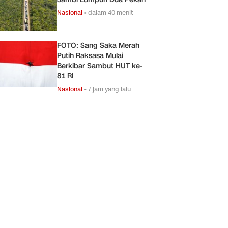
Nasional
•
dalam 40 menit
FOTO: Sang Saka Merah
Putih Raksasa Mulai
Berkibar Sambut HUT ke-
81 RI
Nasional
•
7 jam yang lalu