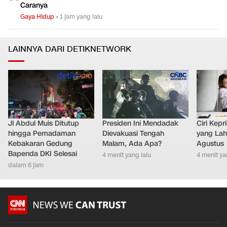
Caranya
Gaya Hidup
•
1 jam yang lalu
LAINNYA DARI DETIKNETWORK
Jl Abdul Muis Ditutup
Presiden Ini Mendadak
Ciri Kep
hingga Pemadaman
Dievakuasi Tengah
yang Lahi
Kebakaran Gedung
Malam, Ada Apa?
Agustus
Bapenda DKI Selesai
4 menit yang lalu
4 menit ya
dalam 6 jam