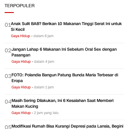
TERPOPULER
Anak Sulit BAB? Berikan 10 Makanan Tinggi Serat Ini untuk
0
1
Si Kecil
Gaya Hidup
•
dalam 6 jam
Jangan Lahap 6 Makanan Ini Sebelum Oral Sex dengan
0
2
Pasangan
Gaya Hidup
•
dalam 4 jam
FOTO: Polandia Bangun Patung Bunda Maria Terbesar di
0
3
Eropa
Gaya Hidup
•
dalam 1 jam
Masih Sering Dilakukan, Ini 6 Kesalahan Saat Memberi
0
4
Makan Kucing
Gaya Hidup
•
2 jam yang lalu
Modifikasi Rumah Bisa Kurangi Depresi pada Lansia, Begini
0
5