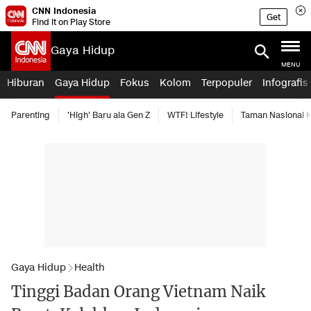
CNN Indonesia
Get
Find it on Play Store
Gaya Hidup
MENU
Hiburan
Gaya Hidup
Fokus
Kolom
Terpopuler
Infografis
Parenting
'High' Baru ala Gen Z
WTF! Lifestyle
Taman Nasional
Gaya Hidup
Health
Tinggi Badan Orang Vietnam Naik