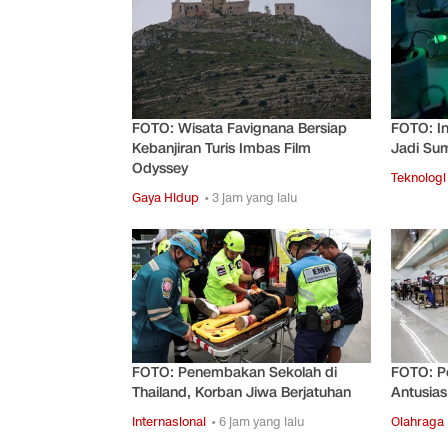
FOTO: Wisata Favignana Bersiap
FOTO: In
Kebanjiran Turis Imbas Film
Jadi Sum
Odyssey
Teknologi
Gaya Hidup
• 3 jam yang lalu
FOTO: Penembakan Sekolah di
FOTO: Pe
Thailand, Korban Jiwa Berjatuhan
Antusias
Internasional
• 6 jam yang lalu
Olahraga