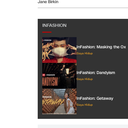
Jane Birkin
INFASHION
InFashion: Masking the Ox
Gaya Hidup
InFashion: Dandyism
Gaya Hidup
InFashion: Getaway
Gaya Hidup