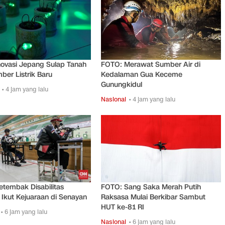
ovasi Jepang Sulap Tanah
FOTO: Merawat Sumber Air di
ber Listrik Baru
Kedalaman Gua Keceme
Gunungkidul
• 4 jam yang lalu
Nasional
• 4 jam yang lalu
tembak Disabilitas
FOTO: Sang Saka Merah Putih
 Ikut Kejuaraan di Senayan
Raksasa Mulai Berkibar Sambut
HUT ke-81 RI
• 6 jam yang lalu
Nasional
• 6 jam yang lalu