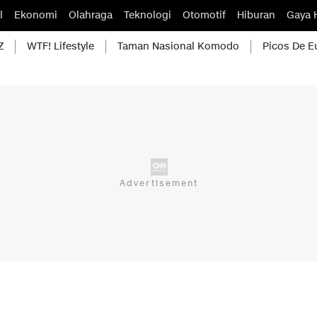
l
Ekonomi
Olahraga
Teknologi
Otomotif
Hiburan
Gaya 
Z
WTF! Lifestyle
Taman Nasional Komodo
Picos De E