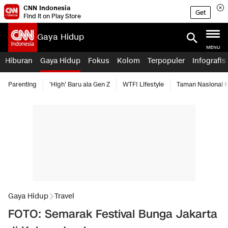
CNN Indonesia
Get
Find it on Play Store
Gaya Hidup
MENU
Hiburan
Gaya Hidup
Fokus
Kolom
Terpopuler
Infografis
Parenting
'High' Baru ala Gen Z
WTF! Lifestyle
Taman Nasional
Gaya Hidup
Travel
FOTO: Semarak Festival Bunga Jakarta