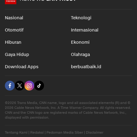
Nasional
Teknologi
Otomotif
Internasional
Hiburan
Ekonomi
Gaya Hidup
Olahraga
Download Apps
berbuatbaik.id
©2026 Trans Media, CNN name, logo and all associated elements (R) and ©
2026 Cable News Network, Inc. A Time Warner Company. All rights reserved.
CNN and the CNN logo are registered marks of Cable News Network, Inc.,
displayed with permission.
Tentang Kami
|
Redaksi
|
Pedoman Media Siber
|
Disclaimer