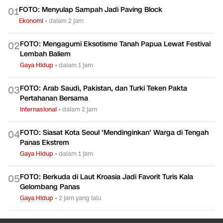
FOTO: Menyulap Sampah Jadi Paving Block
0
1
Ekonomi
•
dalam 2 jam
FOTO: Mengagumi Eksotisme Tanah Papua Lewat Festival
0
2
Lembah Baliem
Gaya Hidup
•
dalam 1 jam
FOTO: Arab Saudi, Pakistan, dan Turki Teken Pakta
0
3
Pertahanan Bersama
Internasional
•
dalam 2 jam
FOTO: Siasat Kota Seoul 'Mendinginkan' Warga di Tengah
0
4
Panas Ekstrem
Gaya Hidup
•
dalam 1 jam
FOTO: Berkuda di Laut Kroasia Jadi Favorit Turis Kala
0
5
Gelombang Panas
Gaya Hidup
•
2 jam yang lalu