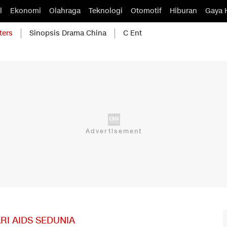
l
Ekonomi
Olahraga
Teknologi
Otomotif
Hiburan
Gaya 
ters
Sinopsis Drama China
C Ent
RI AIDS SEDUNIA