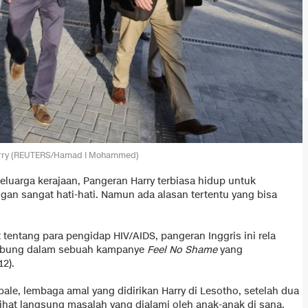
rry (REUTERS/Hamad I Mohammed)
eluarga kerajaan, Pangeran Harry terbiasa hidup untuk
an sangat hati-hati. Namun ada alasan tertentu yang bisa
entang para pengidap HIV/AIDS, pangeran Inggris ini rela
gabung dalam sebuah kampanye
Feel No Shame
yang
2).
bale, lembaga amal yang didirikan Harry di Lesotho, setelah dua
lihat langsung masalah yang dialami oleh anak-anak di sana.