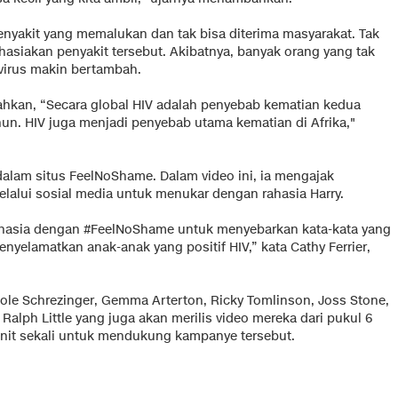
nyakit yang memalukan dan tak bisa diterima masyarakat. Tak
asiakan penyakit tersebut. Akibatnya, banyak orang yang tak
virus makin bertambah.
hkan, “Secara global HIV adalah penyebab kematian kedua
ahun. HIV juga menjadi penyebab utama kematian di Afrika,"
dalam situs FeelNoShame. Dalam video ini, ia mengajak
alui sosial media untuk menukar dengan rahasia Harry.
ahasia dengan #FeelNoShame untuk menyebarkan kata-kata yang
yelamatkan anak-anak yang positif HIV,” kata Cathy Ferrier,
Nicole Schrezinger, Gemma Arterton, Ricky Tomlinson, Joss Stone,
Ralph Little yang juga akan merilis video mereka dari pukul 6
enit sekali untuk mendukung kampanye tersebut.