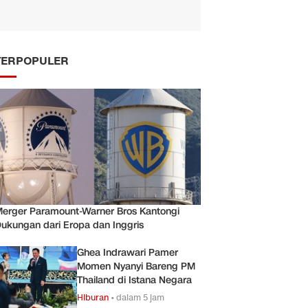
TERPOPULER
erger Paramount-Warner Bros Kantongi
ukungan dari Eropa dan Inggris
Ghea Indrawari Pamer
Momen Nyanyi Bareng PM
Thailand di Istana Negara
Hiburan
•
dalam 5 jam