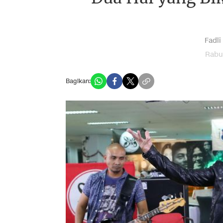
Fadli
Rabu
Bagikan: