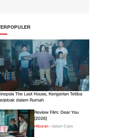
TERPOPULER
inopsis The Last House, Kengerian Tetiba
erjebak dalam Rumah
Review Film: Dear You
(2026)
Hiburan
•
dalam 5 jam