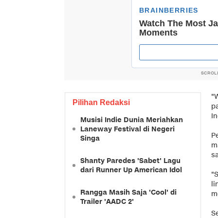
SCROL
"
Pilihan Redaksi
pa
In
Musisi Indie Dunia Meriahkan
Laneway Festival di Negeri
P
Singa
m
s
Shanty Paredes 'Sabet' Lagu
dari Runner Up American Idol
"S
li
Rangga Masih Saja 'Cool' di
m
Trailer 'AADC 2'
S