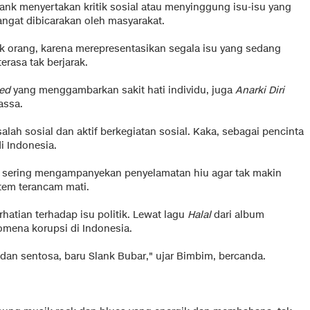
lank menyertakan kritik sosial atau menyinggung isu-isu yang
angat dibicarakan oleh masyarakat.
ak orang, karena merepresentasikan segala isu yang sedang
rasa tak berjarak.
ed
yang menggambarkan sakit hati individu, juga
Anarki Diri
assa.
alah sosial dan aktif berkegiatan sosial. Kaka, sebagai pencinta
i Indonesia.
ni sering mengampanyekan penyelamatan hiu agar tak makin
stem terancam mati.
hatian terhadap isu politik. Lewat lagu
Halal
dari album
omena korupsi di Indonesia.
dan sentosa, baru Slank Bubar," ujar Bimbim, bercanda.