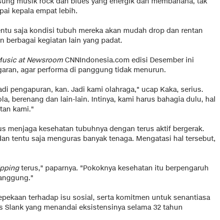
sung musik rock dan blues yang energik dan membahana, tak
ai kepala empat lebih.
 tentu saja kondisi tubuh mereka akan mudah drop dan rentan
n berbagai kegiatan lain yang padat.
usic at Newsroom
CNNIndonesia.com edisi Desember ini
garan, agar performa di panggung tidak menurun.
jadi pengapuran, kan. Jadi kami olahraga," ucap Kaka, serius.
, berenang dan lain-lain. Intinya, kami harus bahagia dulu, hal
tan kami."
 menjaga kesehatan tubuhnya dengan terus aktif bergerak.
dan tentu saja menguras banyak tenaga. Mengatasi hal tersebut,
ipping
terus," paparnya. "Pokoknya kesehatan itu berpengaruh
panggung."
kepekaan terhadap isu sosial, serta komitmen untuk senantiasa
s Slank yang menandai eksistensinya selama 32 tahun