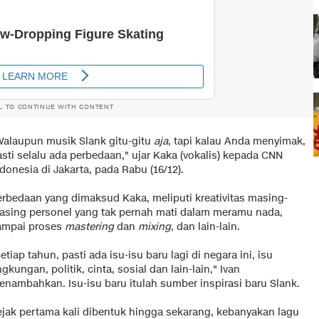
L TO CONTINUE WITH CONTENT
Walaupun musik Slank gitu-gitu
aja
, tapi kalau Anda menyimak,
sti selalu ada perbedaan," ujar Kaka (vokalis) kepada CNN
donesia di Jakarta, pada Rabu (16/12).
erbedaan yang dimaksud Kaka, meliputi kreativitas masing-
asing personel yang tak pernah mati dalam meramu nada,
ampai proses
mastering
dan
mixing
, dan lain-lain.
etiap tahun, pasti ada isu-isu baru lagi di negara ini, isu
ngkungan, politik, cinta, sosial dan lain-lain," Ivan
enambahkan. Isu-isu baru itulah sumber inspirasi baru Slank.
ejak pertama kali dibentuk hingga sekarang, kebanyakan lagu