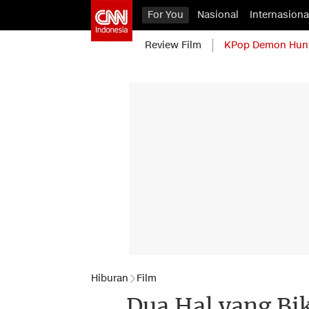
For You
Nasional
Internasiona
Review Film
KPop Demon Hun
Hiburan
Film
Dua Hal yang Bik