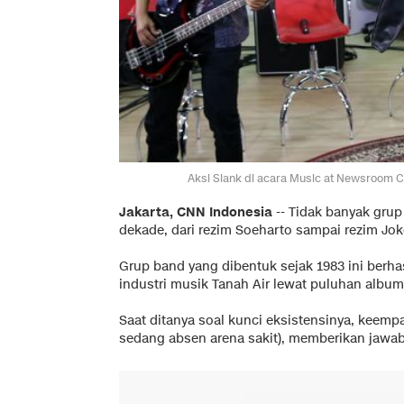
Aksi Slank di acara Music at Newsroom CN
Jakarta, CNN Indonesia
-- Tidak banyak grup
dekade, dari rezim Soeharto sampai rezim Jok
Grup band yang dibentuk sejak 1983 ini berha
industri musik Tanah Air lewat puluhan albu
Saat ditanya soal kunci eksistensinya, keemp
sedang absen arena sakit), memberikan jawa