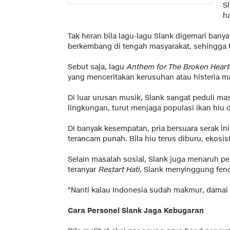
S
h
Tak heran bila lagu-lagu Slank digemari bany
berkembang di tengah masyarakat, sehingga te
Sebut saja, lagu
Anthem for The Broken Heart
yang menceritakan kerusuhan atau histeria m
Di luar urusan musik, Slank sangat peduli mas
lingkungan, turut menjaga populasi ikan hiu d
Di banyak kesempatan, pria bersuara serak i
terancam punah. Bila hiu terus diburu, ekosi
Selain masalah sosial, Slank juga menaruh per
teranyar
Restart Hati
, Slank menyinggung fen
"Nanti kalau Indonesia sudah makmur, damai 
Cara Personel Slank Jaga Kebugaran