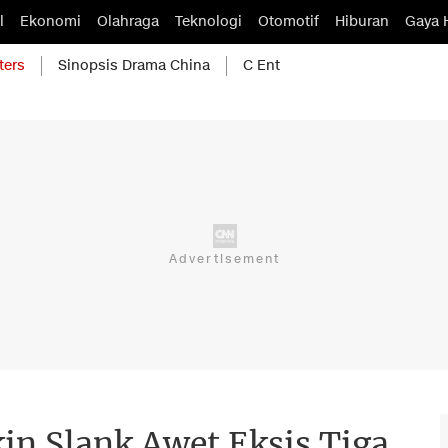
l
Ekonomi
Olahraga
Teknologi
Otomotif
Hiburan
Gaya 
ters
Sinopsis Drama China
C Ent
in Slank Awet Eksis Tiga