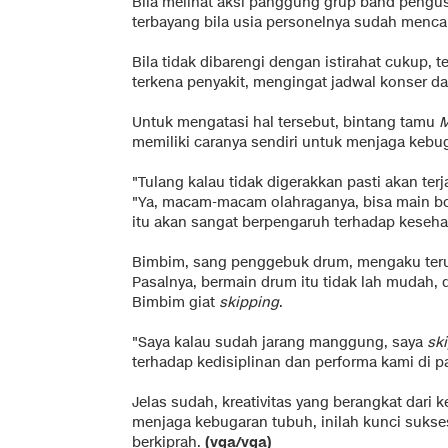
Bila melihat aksi panggung grup band pengu
terbayang bila usia personelnya sudah mencap
Bila tidak dibarengi dengan istirahat cukup,
terkena penyakit, mengingat jadwal konser da
Untuk mengatasi hal tersebut, bintang tamu
M
memiliki caranya sendiri untuk menjaga kebu
"Tulang kalau tidak digerakkan pasti akan ter
"Ya, macam-macam olahraganya, bisa main bola
itu akan sangat berpengaruh terhadap keseha
Bimbim, sang penggebuk drum, mengaku terus
Pasalnya, bermain drum itu tidak lah mudah, 
Bimbim giat
skipping
.
"Saya kalau sudah jarang manggung, saya
sk
terhadap kedisiplinan dan performa kami di 
Jelas sudah, kreativitas yang berangkat dari 
menjaga kebugaran tubuh, inilah kunci sukse
berkiprah.
(vga/vga)