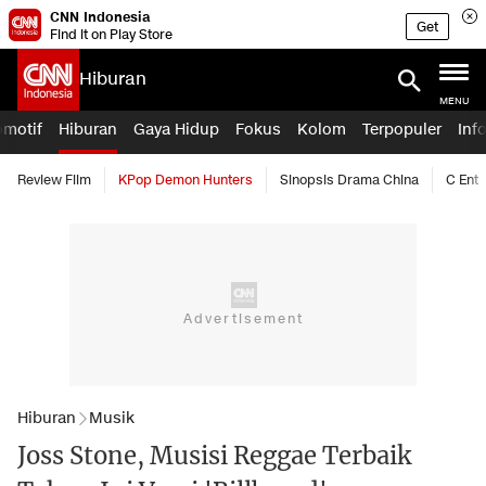
CNN Indonesia
Get
Find it on Play Store
Hiburan
MENU
omotif
Hiburan
Gaya Hidup
Fokus
Kolom
Terpopuler
Inf
Review Film
KPop Demon Hunters
Sinopsis Drama China
C Ent
Hiburan
Musik
Joss Stone, Musisi Reggae Terbaik