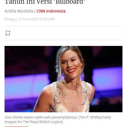
Tahun Ini Versi 'Billboard'
Ardita Mustafa |
CNN Indonesia
Minggu, 27 Des 2015 15:10 WIB
Joss Stone dalam salah satu penampilannya. (Tim P. Whitby/Getty
Images for The Royal British Legion)