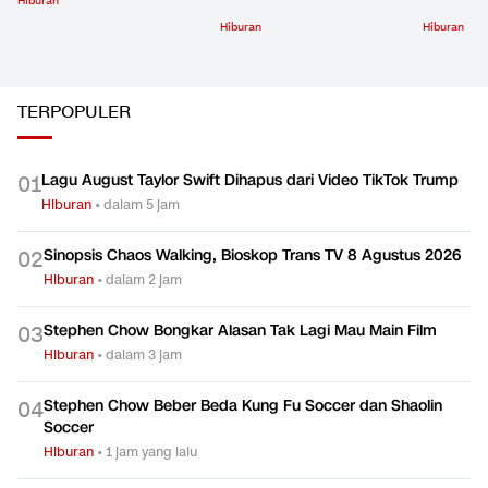
Hiburan
Hiburan
Hiburan
TERPOPULER
Lagu August Taylor Swift Dihapus dari Video TikTok Trump
0
1
Hiburan
•
dalam 5 jam
Sinopsis Chaos Walking, Bioskop Trans TV 8 Agustus 2026
0
2
Hiburan
•
dalam 2 jam
Stephen Chow Bongkar Alasan Tak Lagi Mau Main Film
0
3
Hiburan
•
dalam 3 jam
Stephen Chow Beber Beda Kung Fu Soccer dan Shaolin
0
4
Soccer
Hiburan
•
1 jam yang lalu