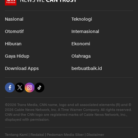
Nasional
Teknologi
Otomotif
Internasional
Hiburan
Ekonomi
Gaya Hidup
Olahraga
Download Apps
berbuatbaik.id
©2026 Trans Media, CNN name, logo and all associated elements (R) and ©
2026 Cable News Network, Inc. A Time Warner Company. All rights reserved.
CNN and the CNN logo are registered marks of Cable News Network, Inc.,
displayed with permission.
Tentang Kami
|
Redaksi
|
Pedoman Media Siber
|
Disclaimer