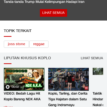
Tanda-tanda Trump Mulai Kelimpungan Hadapi Iran
LIHAT SEMUA
TOPIK TERKAIT
joss stone
reggae
LIPUTAN KHUSUS KOPLO
LIHAT SEMUA
06:02
VIDEO: Bedah Lagu Hit
Koplo, Tarling, dan Cerita
Taktik B
Koplo Bareng NDX AKA
Tiga Hajatan dalam Satu
Hindari 
Gang Indramayu
Nakal d