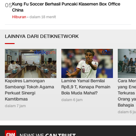
Kung Fu Soccer Berhasil Puncaki Klasemen Box Office
0
5
China
Hiburan
•
dalam 18 menit
LAINNYA DARI DETIKNETWORK
Kapolres Lamongan
Lamine Yamal Bernilai
Cara Men
Sambangi Tokoh Agama
Rp8,9 T, Kenapa Pemain
yang Ene
Perkuat Sinergi
Bola Muda Mahal?
Terkuras
Kamtibmas
Orang ya
dalam 6 jam
Bahagia
dalam 7 jam
dalam 6 j