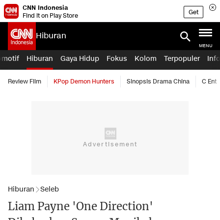
CNN Indonesia
Get
Find it on Play Store
Hiburan
MENU
omotif
Hiburan
Gaya Hidup
Fokus
Kolom
Terpopuler
Inf
Review Film
KPop Demon Hunters
Sinopsis Drama China
C Ent
Hiburan
Seleb
Liam Payne 'One Direction'