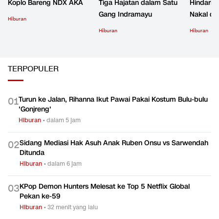
Koplo Bareng NDX AKA
Tiga Hajatan dalam Satu
Hindari 
Gang Indramayu
Nakal d
Hiburan
Hiburan
Hiburan
TERPOPULER
Turun ke Jalan, Rihanna Ikut Pawai Pakai Kostum Bulu-bulu
0
1
'Gonjreng'
Hiburan
•
dalam 5 jam
Sidang Mediasi Hak Asuh Anak Ruben Onsu vs Sarwendah
0
2
Ditunda
Hiburan
•
dalam 6 jam
KPop Demon Hunters Melesat ke Top 5 Netflix Global
0
3
Pekan ke-59
Hiburan
•
32 menit yang lalu