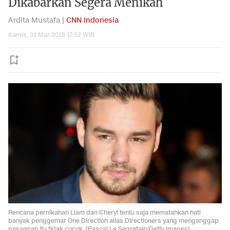
Dikabarkan Segera Menikah
Ardita Mustafa |
CNN Indonesia
Kamis, 31 Mar 2016 17:52 WIB
Rencana pernikahan Liam dan Cheryl tentu saja mematahkan hati
banyak penggemar One Direction alias Directioners yang menganggap
pasangan itu tidak cocok. (Pascal Le Segretain/Getty Images)