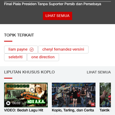
Final Piala Presiden Tanpa Suporter Persib dan Persebaya
LIHAT SEMUA
TOPIK TERKAIT
liam payne
cheryl fernandez-versini
selebriti
one direction
LIPUTAN KHUSUS KOPLO
LIHAT SEMUA
06:02
VIDEO: Bedah Lagu Hit
Koplo, Tarling, dan Cerita
Taktik B