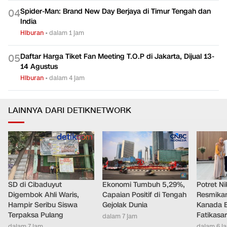
Spider-Man: Brand New Day Berjaya di Timur Tengah dan
0
4
India
Hiburan
•
dalam 1 jam
Daftar Harga Tiket Fan Meeting T.O.P di Jakarta, Dijual 13-
0
5
14 Agustus
Hiburan
•
dalam 4 jam
LAINNYA DARI DETIKNETWORK
SD di Cibaduyut
Ekonomi Tumbuh 5,29%,
Potret Nik
Digembok Ahli Waris,
Capaian Positif di Tengah
Resmikan
Hampir Seribu Siswa
Gejolak Dunia
Kanada B
Terpaksa Pulang
Fatikasar
dalam 7 jam
dalam 7 jam
dalam 6 j