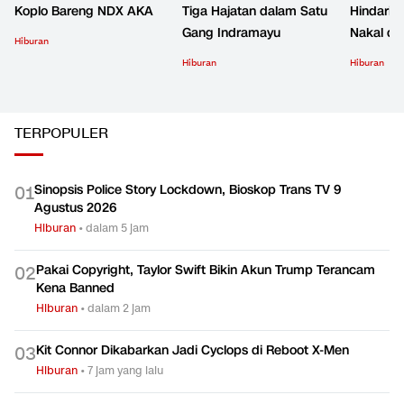
Koplo Bareng NDX AKA
Tiga Hajatan dalam Satu
Hindari 
Gang Indramayu
Nakal d
Hiburan
Hiburan
Hiburan
TERPOPULER
Sinopsis Police Story Lockdown, Bioskop Trans TV 9
0
1
Agustus 2026
Hiburan
•
dalam 5 jam
Pakai Copyright, Taylor Swift Bikin Akun Trump Terancam
0
2
Kena Banned
Hiburan
•
dalam 2 jam
Kit Connor Dikabarkan Jadi Cyclops di Reboot X-Men
0
3
Hiburan
•
7 jam yang lalu