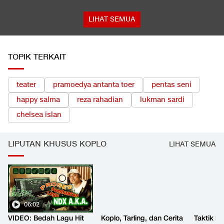
LIHAT SEMUA
TOPIK TERKAIT
teater
pramoedya antanta toer
pentas seni
happy salma
reza rahadian
lukman sardi
chelsea islan
LIPUTAN KHUSUS KOPLO
LIHAT SEMUA
06:02
VIDEO: Bedah Lagu Hit
Koplo, Tarling, dan Cerita
Taktik B