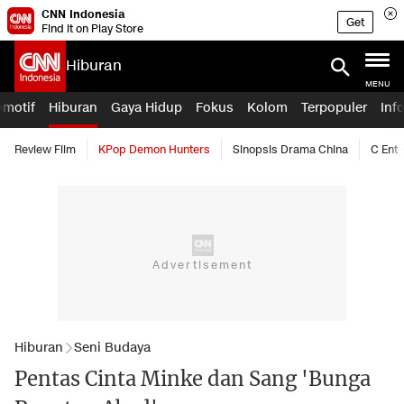
CNN Indonesia
Get
Find it on Play Store
Hiburan
MENU
omotif
Hiburan
Gaya Hidup
Fokus
Kolom
Terpopuler
Inf
Review Film
KPop Demon Hunters
Sinopsis Drama China
C Ent
Hiburan
Seni Budaya
Pentas Cinta Minke dan Sang 'Bunga