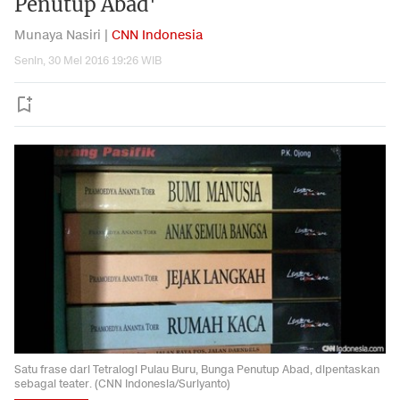
Penutup Abad'
Munaya Nasiri |
CNN Indonesia
Senin, 30 Mei 2016 19:26 WIB
Satu frase dari Tetralogi Pulau Buru, Bunga Penutup Abad, dipentaskan
sebagai teater. (CNN Indonesia/Suriyanto)