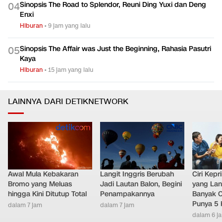
Sinopsis The Road to Splendor, Reuni Ding Yuxi dan Deng
0
4
Enxi
Hiburan
•
9 jam yang lalu
Sinopsis The Affair was Just the Beginning, Rahasia Pasutri
0
5
Kaya
Hiburan
•
15 jam yang lalu
LAINNYA DARI DETIKNETWORK
Awal Mula Kebakaran
Langit Inggris Berubah
Ciri Kep
Bromo yang Meluas
Jadi Lautan Balon, Begini
yang Lan
hingga Kini Ditutup Total
Penampakannya
Banyak O
Punya 5 
dalam 7 jam
dalam 7 jam
dalam 6 j