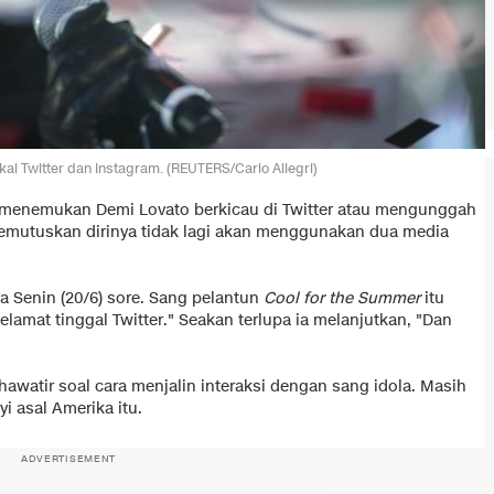
kai Twitter dan Instagram. (REUTERS/Carlo Allegri)
i menemukan Demi Lovato berkicau di Twitter atau mengunggah
memutuskan dirinya tidak lagi akan menggunakan dua media
 Senin (20/6) sore. Sang pelantun
Cool for the Summer
itu
elamat tinggal Twitter." Seakan terlupa ia melanjutkan, "Dan
hawatir soal cara menjalin interaksi dengan sang idola. Masih
i asal Amerika itu.
ADVERTISEMENT