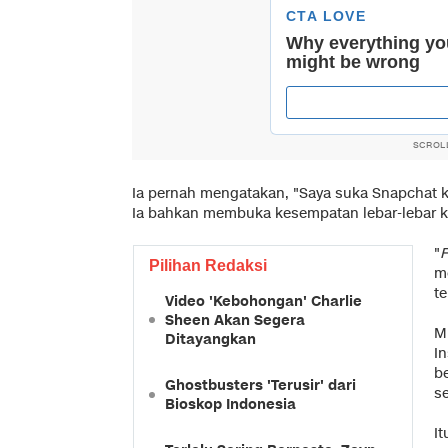
SCROL
Ia pernah mengatakan, "Saya suka Snapchat ka
Ia bahkan membuka kesempatan lebar-lebar k
"
F
Pilihan Redaksi
m
t
Video 'Kebohongan' Charlie
Sheen Akan Segera
M
Ditayangkan
I
b
Ghostbusters 'Terusir' dari
se
Bioskop Indonesia
I