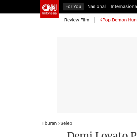
For You
Nasional
Internasiona
Review Film
KPop Demon Hun
Hiburan
Seleb
Demi Lovato P