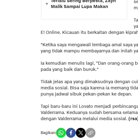
Terlalu Sering Berpesta, Zayn
se
Malik Sampai Lupa Makan
m
Ta
y
E! Online. Kicauan itu berkaitan dengan kipra
"Ketika saya mengawali lembaga amal saya ya
yang tidak mampu membayarnya dan inilah ya
Ia kemudian menulis lagi, "Dan orang-orang be
pada yang baik dan buruk."
Tidak jelas apa yang dimaksudnya dengan cuit
media sosial. Bisa saja karena ia memang t
punya jadwal sibuk pekan-pekan ke depan.
Tapi baru-baru ini Lovato menjadi perbinca
Valderrama. Keduanya sudah bersama selama
dengan Valderrama melalui media sosial.
(rsa
Bagikan: