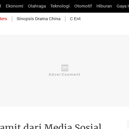
l
Ekonomi
Olahraga
Teknologi
Otomotif
Hiburan
Gaya 
ters
Sinopsis Drama China
C Ent
amit dari Media Sosial