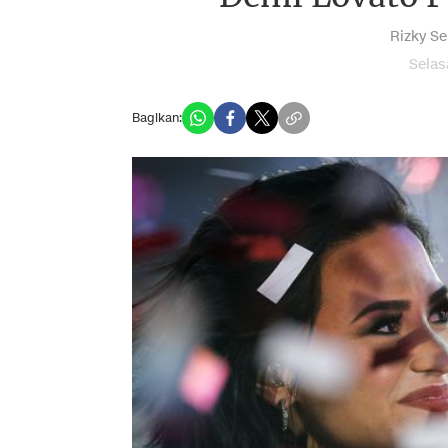
Rizky Se
Selas
Bagikan: