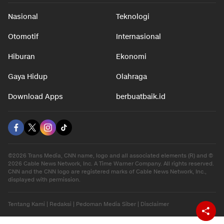
Nasional
Teknologi
Otomotif
Internasional
Hiburan
Ekonomi
Gaya Hidup
Olahraga
Download Apps
berbuatbaik.id
©2026 Trans Media, CNN name, logo and all associated elements (R) and ©
2026 Cable News Network, Inc. A Time Warner Company. All rights reserved.
CNN and the CNN logo are registered marks of Cable News Network, Inc.,
displayed with permission.
Tentang Kami
|
Redaksi
|
Pedoman Media Siber
|
Disclaimer