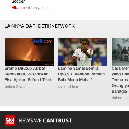
Soccer
Hiburan
•
6 jam yang lalu
LAINNYA DARI DETIKNETWORK
Bromo Ditutup Akibat
Lamine Yamal Bernilai
Cara Men
Kebakaran, Wisatawan
Rp8,9 T, Kenapa Pemain
yang Ene
Bisa Ajukan Refund Tiket
Bola Muda Mahal?
Terkuras
Orang ya
dalam 6 jam
dalam 1 jam
Bahagia
dalam 1 j