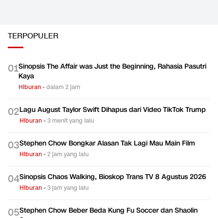
TERPOPULER
Sinopsis The Affair was Just the Beginning, Rahasia Pasutri
0
1
Kaya
Hiburan
•
dalam 2 jam
Lagu August Taylor Swift Dihapus dari Video TikTok Trump
0
2
Hiburan
•
3 menit yang lalu
Stephen Chow Bongkar Alasan Tak Lagi Mau Main Film
0
3
Hiburan
•
2 jam yang lalu
Sinopsis Chaos Walking, Bioskop Trans TV 8 Agustus 2026
0
4
Hiburan
•
3 jam yang lalu
Stephen Chow Beber Beda Kung Fu Soccer dan Shaolin
0
5