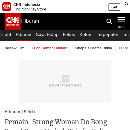
CNN Indonesia
Get
Find it on Play Store
Hiburan
MENU
omotif
Hiburan
Gaya Hidup
Fokus
Kolom
Terpopuler
Inf
Review Film
KPop Demon Hunters
Sinopsis Drama China
C Ent
Hiburan
Seleb
Pemain 'Strong Woman Do Bong