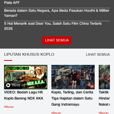
Piala AFF
Berada dalam Satu Negara, Apa Beda Pasukan Houthi & Militer
Yaman?
5 Hal Menarik soal Dear You, Salah Satu Film China Terlaris
2026
LIHAT SEMUA
LIPUTAN KHUSUS KOPLO
LIHAT SEMUA
06:02
VIDEO: Bedah Lagu Hit
Koplo, Tarling, dan Cerita
Taktik B
Koplo Bareng NDX AKA
Tiga Hajatan dalam Satu
Hindari 
Gang Indramayu
Nakal d
Hiburan
Hiburan
Hiburan