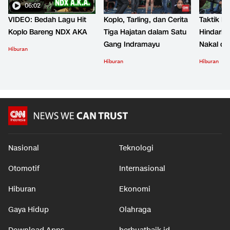
06:02
VIDEO: Bedah Lagu Hit
Koplo, Tarling, dan Cerita
Taktik B
Koplo Bareng NDX AKA
Tiga Hajatan dalam Satu
Hindari 
Gang Indramayu
Nakal d
Hiburan
Hiburan
Hiburan
Nasional
Teknologi
Otomotif
Internasional
Hiburan
Ekonomi
Gaya Hidup
Olahraga