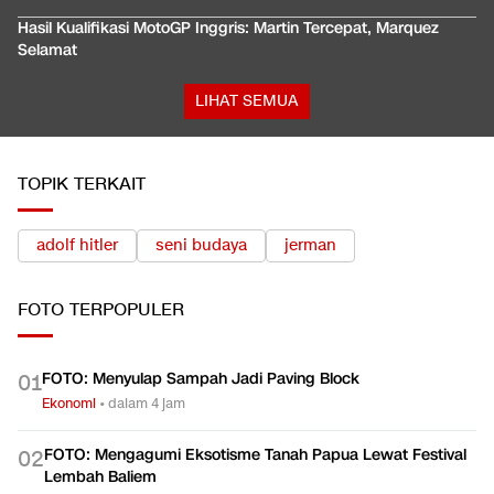
Hasil Kualifikasi MotoGP Inggris: Martin Tercepat, Marquez
Selamat
LIHAT SEMUA
TOPIK TERKAIT
adolf hitler
seni budaya
jerman
FOTO
TERPOPULER
FOTO: Menyulap Sampah Jadi Paving Block
0
1
Ekonomi
•
dalam 4 jam
FOTO: Mengagumi Eksotisme Tanah Papua Lewat Festival
0
2
Lembah Baliem