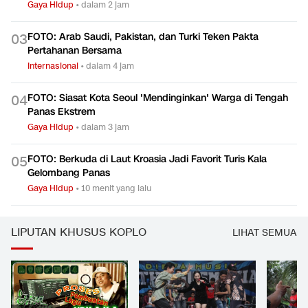
Gaya Hidup
•
dalam 2 jam
FOTO: Arab Saudi, Pakistan, dan Turki Teken Pakta
0
3
Pertahanan Bersama
Internasional
•
dalam 4 jam
FOTO: Siasat Kota Seoul 'Mendinginkan' Warga di Tengah
0
4
Panas Ekstrem
Gaya Hidup
•
dalam 3 jam
FOTO: Berkuda di Laut Kroasia Jadi Favorit Turis Kala
0
5
Gelombang Panas
Gaya Hidup
•
10 menit yang lalu
LIPUTAN KHUSUS KOPLO
LIHAT SEMUA