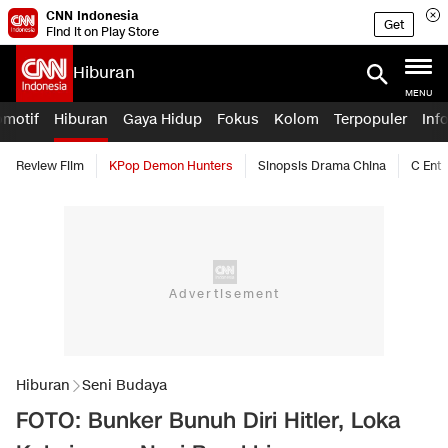
CNN Indonesia
Get
Find it on Play Store
Hiburan
MENU
omotif
Hiburan
Gaya Hidup
Fokus
Kolom
Terpopuler
Inf
Review Film
KPop Demon Hunters
Sinopsis Drama China
C Ent
Hiburan
Seni Budaya
FOTO: Bunker Bunuh Diri Hitler, Loka