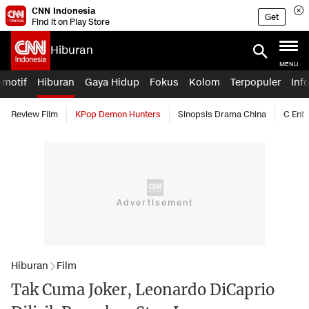
CNN Indonesia
Get
Find it on Play Store
Hiburan
MENU
omotif
Hiburan
Gaya Hidup
Fokus
Kolom
Terpopuler
Inf
Review Film
KPop Demon Hunters
Sinopsis Drama China
C Ent
Hiburan
Film
Tak Cuma Joker, Leonardo DiCaprio