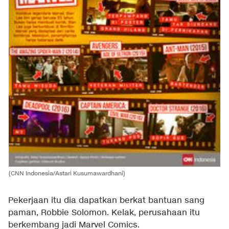
(CNN Indonesia/Astari Kusumawardhani)
Pekerjaan itu dia dapatkan berkat bantuan sang
paman, Robbie Solomon. Kelak, perusahaan itu
berkembang jadi Marvel Comics.