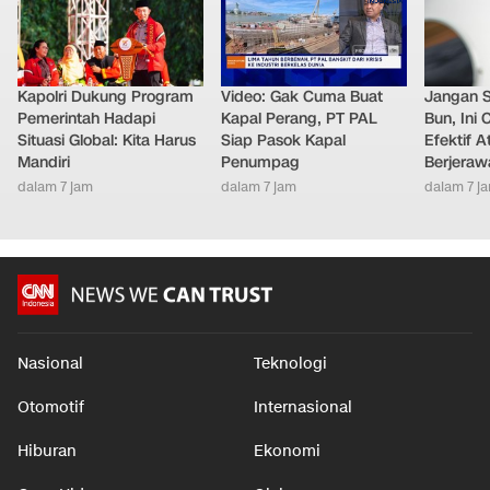
Kapolri Dukung Program
Video: Gak Cuma Buat
Jangan 
Pemerintah Hadapi
Kapal Perang, PT PAL
Bun, Ini
Situasi Global: Kita Harus
Siap Pasok Kapal
Efektif A
Mandiri
Penumpag
Berjeraw
dalam 7 jam
dalam 7 jam
dalam 7 j
Nasional
Teknologi
Otomotif
Internasional
Hiburan
Ekonomi