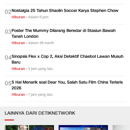
Nostalgia 25 Tahun Shaolin Soccer Karya Stephen Chow
0
2
Hiburan
•
dalam 6 jam
Poster The Mummy Dilarang Beredar di Stasiun Bawah
0
3
Tanah London
Hiburan
•
dalam 36 menit
Sinopsis Flex x Cop 2, Aksi Detektif Chaebol Lawan Musuh
0
4
Baru
Hiburan
•
5 jam yang lalu
5 Hal Menarik soal Dear You, Salah Satu Film China Terlaris
0
5
2026
Hiburan
•
7 jam yang lalu
LAINNYA DARI DETIKNETWORK