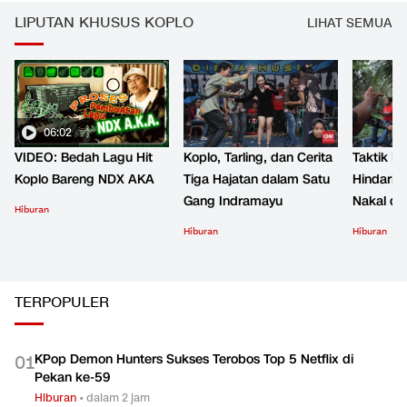
LIPUTAN KHUSUS KOPLO
LIHAT SEMUA
06:02
VIDEO: Bedah Lagu Hit
Koplo, Tarling, dan Cerita
Taktik B
Koplo Bareng NDX AKA
Tiga Hajatan dalam Satu
Hindari 
Gang Indramayu
Nakal d
Hiburan
Hiburan
Hiburan
TERPOPULER
KPop Demon Hunters Sukses Terobos Top 5 Netflix di
0
1
Pekan ke-59
Hiburan
•
dalam 2 jam