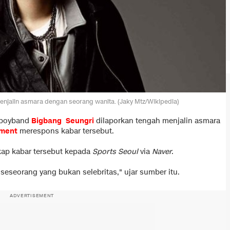
enjalin asmara dengan seorang wanita. (Jaky Mtz/Wikipedia)
 boyband
Bigbang
Seungri
dilaporkan tengah menjalin asmara
nment
merespons kabar tersebut.
ap kabar tersebut kepada
Sports Seoul
via
Naver
.
eseorang yang bukan selebritas," ujar sumber itu.
ADVERTISEMENT