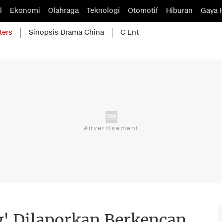
l
Ekonomi
Olahraga
Teknologi
Otomotif
Hiburan
Gaya 
ters
Sinopsis Drama China
C Ent
g' Dilaporkan Berkencan,