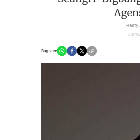
Agen
Resty 
Jumat
Bagikan: