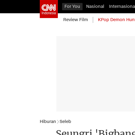
For You
Nasional
Internasiona
Review Film
KPop Demon Hun
Hiburan
Seleb
Seungri 'Bigban