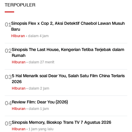
TERPOPULER
Sinopsis Flex x Cop 2, Aksi Detektif Chaebol Lawan Musuh
0
1
Baru
Hiburan
•
dalam 4 jam
Sinopsis The Last House, Kengerian Tetiba Terjebak dalam
0
2
Rumah
Hiburan
•
dalam 27 menit
5 Hal Menarik soal Dear You, Salah Satu Film China Terlaris
0
3
2026
Hiburan
•
dalam 2 jam
Review Film: Dear You (2026)
0
4
Hiburan
•
dalam 1 jam
Sinopsis Memory, Bioskop Trans TV 7 Agustus 2026
0
5
Hiburan
•
1 jam yang lalu