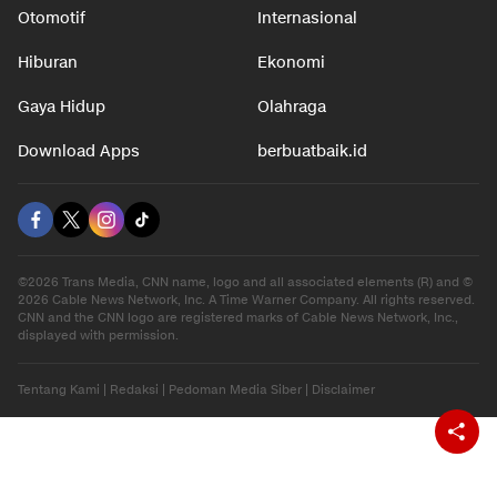
Otomotif
Internasional
Hiburan
Ekonomi
Gaya Hidup
Olahraga
Download Apps
berbuatbaik.id
©2026 Trans Media, CNN name, logo and all associated elements (R) and ©
2026 Cable News Network, Inc. A Time Warner Company. All rights reserved.
CNN and the CNN logo are registered marks of Cable News Network, Inc.,
displayed with permission.
Tentang Kami
|
Redaksi
|
Pedoman Media Siber
|
Disclaimer