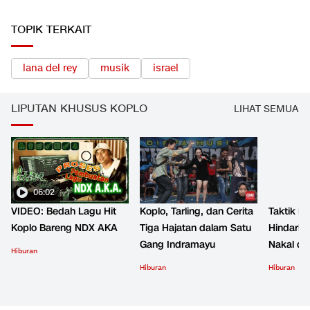
TOPIK TERKAIT
lana del rey
musik
israel
LIPUTAN KHUSUS KOPLO
LIHAT SEMUA
06:02
VIDEO: Bedah Lagu Hit
Koplo, Tarling, dan Cerita
Taktik B
Koplo Bareng NDX AKA
Tiga Hajatan dalam Satu
Hindari 
Gang Indramayu
Nakal d
Hiburan
Hiburan
Hiburan