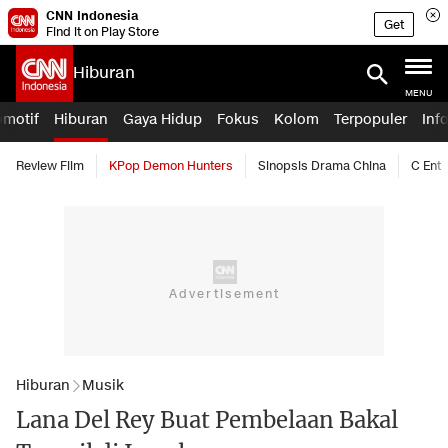
CNN Indonesia
Get
Find it on Play Store
Hiburan
MENU
omotif
Hiburan
Gaya Hidup
Fokus
Kolom
Terpopuler
Inf
Review Film
KPop Demon Hunters
Sinopsis Drama China
C Ent
Hiburan
Musik
Lana Del Rey Buat Pembelaan Bakal