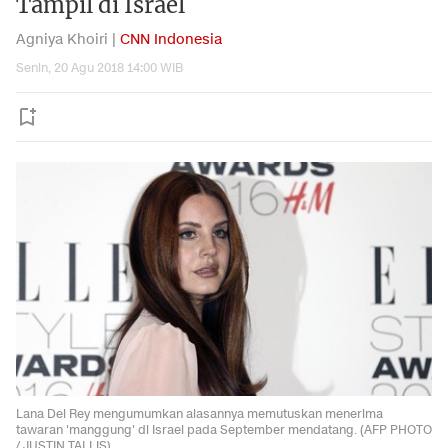
Tampil di Israel
Agniya Khoiri |
CNN Indonesia
Senin, 20 Agu 2018 14:00 WIB
Lana Del Rey mengumumkan alasannya memutuskan menerima
tawaran 'manggung' di Israel pada September mendatang. (AFP PHOTO
/ JUSTIN TALLIS)