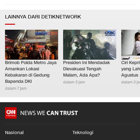
LAINNYA DARI DETIKNETWORK
Brimob Polda Metro Jaya
Presiden Ini Mendadak
Ciri Kep
Amankan Lokasi
Dievakuasi Tengah
yang Lahi
Kebakaran di Gedung
Malam, Ada Apa?
Agustus
Bapenda DKI
dalam 3 jam
dalam 3 j
dalam 7 jam
Nasional
Teknologi