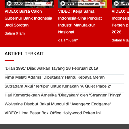
03:05
03:27
01:3
VIDEO: Bursa Calon
VIDEO: Kerja Sama
VIDEO: 
Gubernur Bank Indonesia
Indonesia-Cina Perkuat
Indonesi
Jadi Sorotan
Industri Manufaktur
Persen pa
Nasional
2026
dalam 6 jam
dalam 6 jam
dalam 6 j
ARTIKEL TERKAIT
'Dilan 1991' Dijadwalkan Tayang 28 Februari 2019
Rima Melati Adams 'Dibutakan' Hantu Kebaya Merah
Sutradara Akui 'Tertipu' untuk Kerjakan 'A Quiet Place 2'
Hari Kemerdekaan Amerika 'Dirayakan' oleh 'Stranger Things'
Wolverine Disebut Bakal Muncul di 'Avengers: Endgame'
VIDEO: Lima Besar Box Office Hollywood Pekan Ini