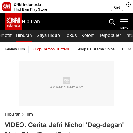
CNN Indonesia
Get
Find it on Play Store
Hiburan
MENU
omotif
Hiburan
Gaya Hidup
Fokus
Kolom
Terpopuler
Inf
Review Film
KPop Demon Hunters
Sinopsis Drama China
C Ent
Hiburan
Film
VIDEO: Cerita Jefri Nichol 'Deg-degan'