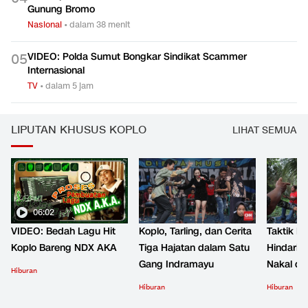
Gunung Bromo
Nasional
•
dalam 38 menit
VIDEO: Polda Sumut Bongkar Sindikat Scammer
0
5
Internasional
TV
•
dalam 5 jam
LIPUTAN KHUSUS KOPLO
LIHAT SEMUA
06:02
VIDEO: Bedah Lagu Hit
Koplo, Tarling, dan Cerita
Taktik B
Koplo Bareng NDX AKA
Tiga Hajatan dalam Satu
Hindari 
Gang Indramayu
Nakal d
Hiburan
Hiburan
Hiburan