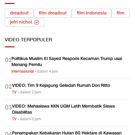
dreadout
film dreadout
film indonesia
film
jefri nichol
VIDEO
TERPOPULER
Politikus Muslim El Sayed Respons Kecaman Trump usai
0
1
Menang Pemilu
Internasional
•
dalam 4 jam
VIDEO: Tim 9 Kejagung Geledah Rumah Don Ritto
0
2
TV
•
dalam 2 jam
VIDEO: Mahasiswa KKN UGM Latih Membatik Siswa
0
3
Disabilitas
TV
•
dalam 3 jam
Penampakan Kebakaran Hutan 80 Hektare di Kawasan
0
4