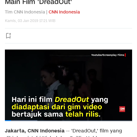
Main Film 'DreadOut'
Tim CNN Indonesia |
CNN Indonesia
Kamis, 03 Jan 2019 17:21 WIB
Jakarta, CNN Indonesia
-- 'DreadOut,' film yang