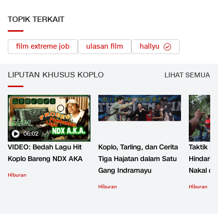
TOPIK TERKAIT
film extreme job
ulasan film
hallyu
LIPUTAN KHUSUS KOPLO
LIHAT SEMUA
06:02
VIDEO: Bedah Lagu Hit
Koplo, Tarling, dan Cerita
Taktik B
Koplo Bareng NDX AKA
Tiga Hajatan dalam Satu
Hindari 
Gang Indramayu
Nakal d
Hiburan
Hiburan
Hiburan