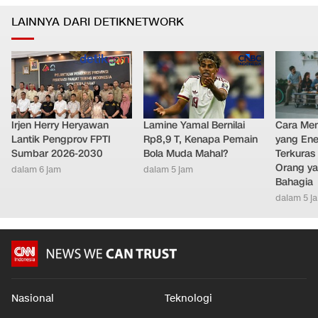
LAINNYA DARI DETIKNETWORK
Irjen Herry Heryawan
Lamine Yamal Bernilai
Cara Men
Lantik Pengprov FPTI
Rp8,9 T, Kenapa Pemain
yang Ene
Sumbar 2026-2030
Bola Muda Mahal?
Terkuras
Orang ya
dalam 6 jam
dalam 5 jam
Bahagia
dalam 5 j
Nasional
Teknologi