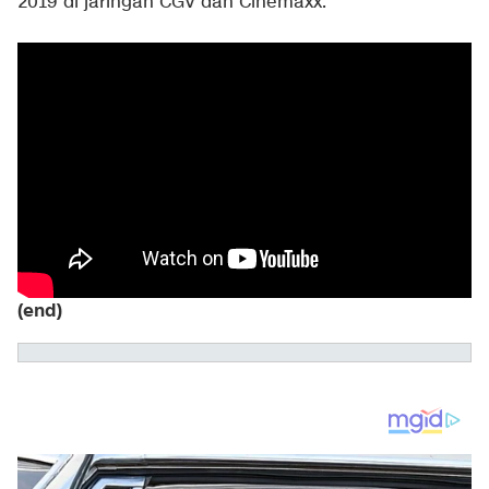
2019 di jaringan CGV dan Cinemaxx.
(end)