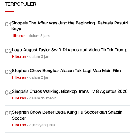
TERPOPULER
Sinopsis The Affair was Just the Beginning, Rahasia Pasutri
0
1
Kaya
Hiburan
•
dalam 5 jam
Lagu August Taylor Swift Dihapus dari Video TikTok Trump
0
2
Hiburan
•
dalam 3 jam
Stephen Chow Bongkar Alasan Tak Lagi Mau Main Film
0
3
Hiburan
•
dalam 2 jam
Sinopsis Chaos Walking, Bioskop Trans TV 8 Agustus 2026
0
4
Hiburan
•
dalam 33 menit
Stephen Chow Beber Beda Kung Fu Soccer dan Shaolin
0
5
Soccer
Hiburan
•
3 jam yang lalu