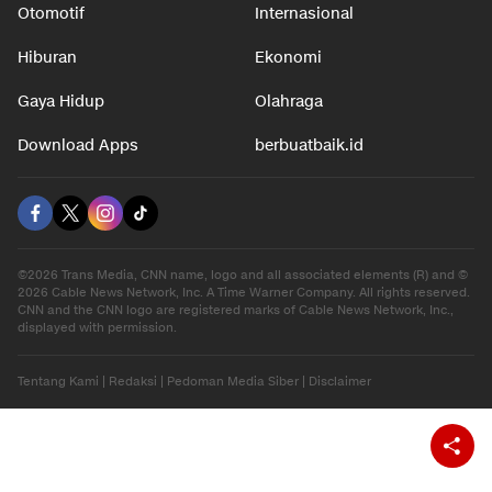
Otomotif
Internasional
Hiburan
Ekonomi
Gaya Hidup
Olahraga
Download Apps
berbuatbaik.id
©2026 Trans Media, CNN name, logo and all associated elements (R) and ©
2026 Cable News Network, Inc. A Time Warner Company. All rights reserved.
CNN and the CNN logo are registered marks of Cable News Network, Inc.,
displayed with permission.
Tentang Kami
|
Redaksi
|
Pedoman Media Siber
|
Disclaimer