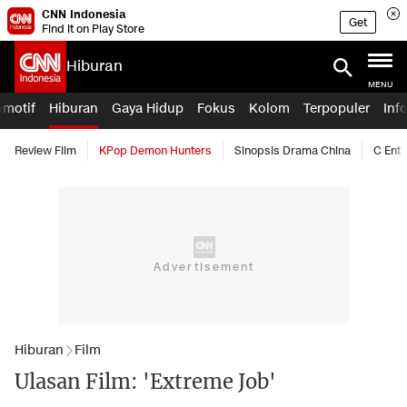
CNN Indonesia
Get
Find it on Play Store
Hiburan
MENU
omotif
Hiburan
Gaya Hidup
Fokus
Kolom
Terpopuler
Inf
Review Film
KPop Demon Hunters
Sinopsis Drama China
C Ent
Hiburan
Film
Ulasan Film: 'Extreme Job'