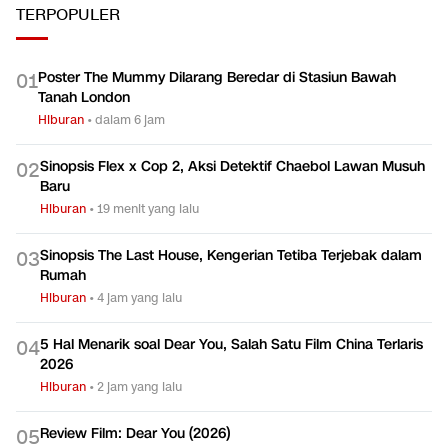
TERPOPULER
Poster The Mummy Dilarang Beredar di Stasiun Bawah
0
1
Tanah London
Hiburan
•
dalam 6 jam
Sinopsis Flex x Cop 2, Aksi Detektif Chaebol Lawan Musuh
0
2
Baru
Hiburan
•
19 menit yang lalu
Sinopsis The Last House, Kengerian Tetiba Terjebak dalam
0
3
Rumah
Hiburan
•
4 jam yang lalu
5 Hal Menarik soal Dear You, Salah Satu Film China Terlaris
0
4
2026
Hiburan
•
2 jam yang lalu
Review Film: Dear You (2026)
0
5