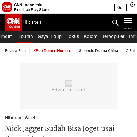
CNN Indonesia
Get
Find it on Play Store
Hiburan
MENU
omotif
Hiburan
Gaya Hidup
Fokus
Kolom
Terpopuler
Inf
Review Film
KPop Demon Hunters
Sinopsis Drama China
C Ent
Hiburan
Seleb
Mick Jagger Sudah Bisa Joget usai