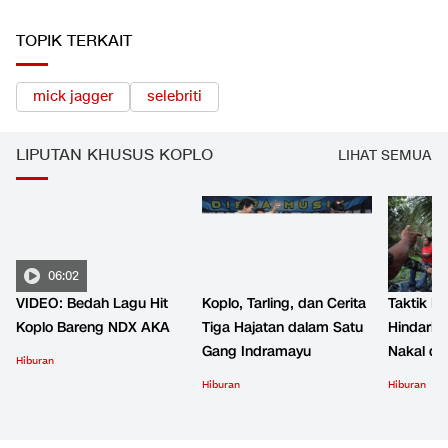
TOPIK TERKAIT
mick jagger
selebriti
LIPUTAN KHUSUS KOPLO
LIHAT SEMUA
06:02
VIDEO: Bedah Lagu Hit
Koplo, Tarling, dan Cerita
Taktik B
Koplo Bareng NDX AKA
Tiga Hajatan dalam Satu
Hindari 
Gang Indramayu
Nakal d
Hiburan
Hiburan
Hiburan