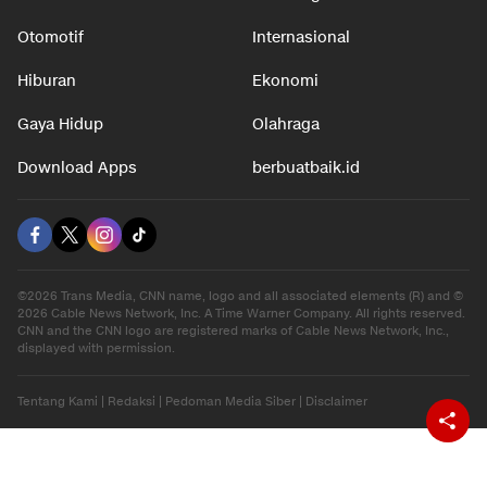
Otomotif
Internasional
Hiburan
Ekonomi
Gaya Hidup
Olahraga
Download Apps
berbuatbaik.id
©2026 Trans Media, CNN name, logo and all associated elements (R) and ©
2026 Cable News Network, Inc. A Time Warner Company. All rights reserved.
CNN and the CNN logo are registered marks of Cable News Network, Inc.,
displayed with permission.
Tentang Kami
|
Redaksi
|
Pedoman Media Siber
|
Disclaimer