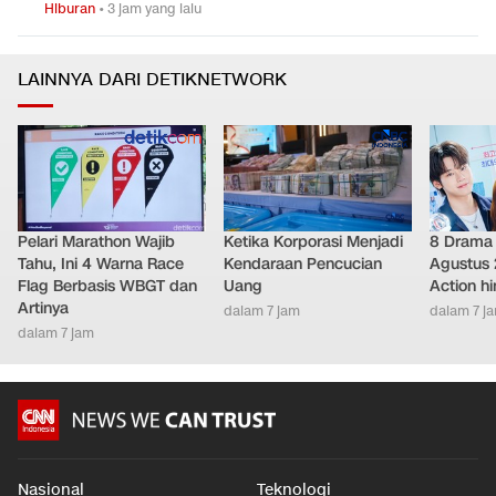
Hiburan
•
3 jam yang lalu
LAINNYA DARI DETIKNETWORK
Pelari Marathon Wajib
Ketika Korporasi Menjadi
8 Drama 
Tahu, Ini 4 Warna Race
Kendaraan Pencucian
Agustus 
Flag Berbasis WBGT dan
Uang
Action h
Artinya
dalam 7 jam
dalam 7 j
dalam 7 jam
Nasional
Teknologi