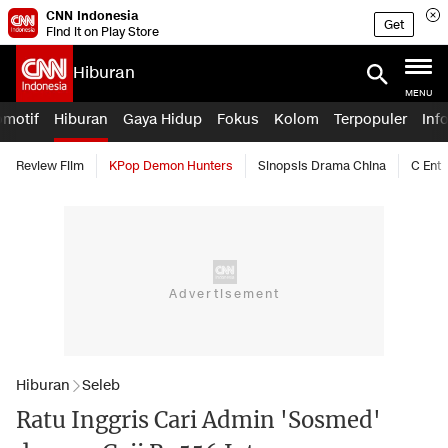
CNN Indonesia
Get
Find it on Play Store
Hiburan
MENU
omotif
Hiburan
Gaya Hidup
Fokus
Kolom
Terpopuler
Inf
Review Film
KPop Demon Hunters
Sinopsis Drama China
C Ent
Hiburan
Seleb
Ratu Inggris Cari Admin 'Sosmed'