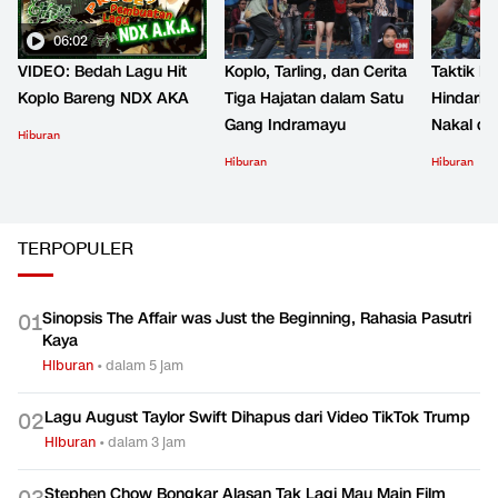
06:02
VIDEO: Bedah Lagu Hit
Koplo, Tarling, dan Cerita
Taktik B
Koplo Bareng NDX AKA
Tiga Hajatan dalam Satu
Hindari 
Gang Indramayu
Nakal d
Hiburan
Hiburan
Hiburan
TERPOPULER
Sinopsis The Affair was Just the Beginning, Rahasia Pasutri
0
1
Kaya
Hiburan
•
dalam 5 jam
Lagu August Taylor Swift Dihapus dari Video TikTok Trump
0
2
Hiburan
•
dalam 3 jam
Stephen Chow Bongkar Alasan Tak Lagi Mau Main Film