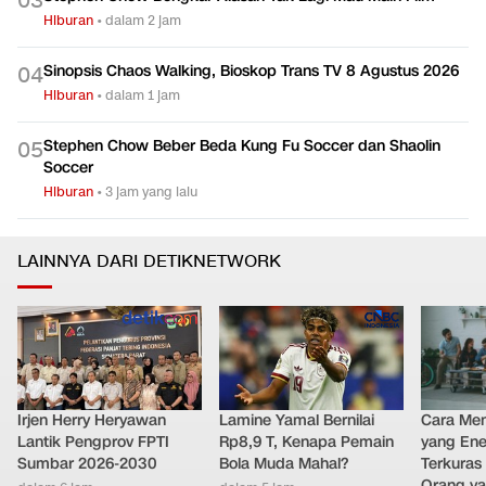
0
3
Hiburan
•
dalam 2 jam
Sinopsis Chaos Walking, Bioskop Trans TV 8 Agustus 2026
0
4
Hiburan
•
dalam 1 jam
Stephen Chow Beber Beda Kung Fu Soccer dan Shaolin
0
5
Soccer
Hiburan
•
3 jam yang lalu
LAINNYA DARI DETIKNETWORK
Irjen Herry Heryawan
Lamine Yamal Bernilai
Cara Men
Lantik Pengprov FPTI
Rp8,9 T, Kenapa Pemain
yang Ene
Sumbar 2026-2030
Bola Muda Mahal?
Terkuras
Orang ya