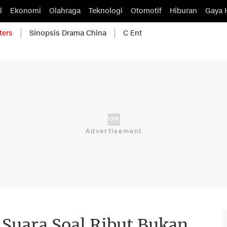
l
Ekonomi
Olahraga
Teknologi
Otomotif
Hiburan
Gaya 
ters
Sinopsis Drama China
C Ent
Suara Soal Ribut Bukan