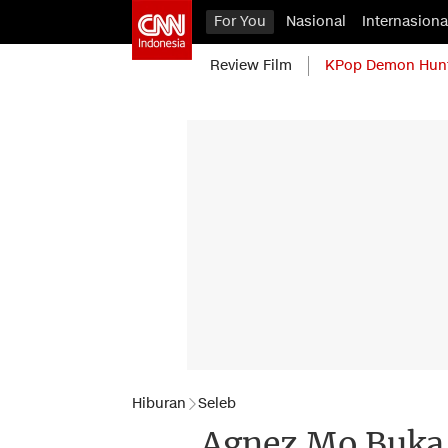
For You
Nasional
Internasiona
Review Film
KPop Demon Hun
Hiburan
Seleb
Agnez Mo Buka 