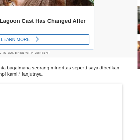
L TO CONTINUE WITH CONTENT
unia bagaimana seorang minoritas seperti saya diberikan
i kami," lanjutnya.