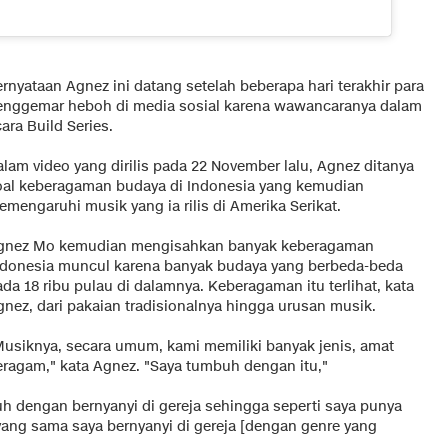
rnyataan Agnez ini datang setelah beberapa hari terakhir para
enggemar heboh di media sosial karena wawancaranya dalam
ara Build Series.
alam video yang dirilis pada 22 November lalu, Agnez ditanya
oal keberagaman budaya di Indonesia yang kemudian
mengaruhi musik yang ia rilis di Amerika Serikat.
gnez Mo kemudian mengisahkan banyak keberagaman
ndonesia muncul karena banyak budaya yang berbeda-beda
da 18 ribu pulau di dalamnya. Keberagaman itu terlihat, kata
gnez, dari pakaian tradisionalnya hingga urusan musik.
Musiknya, secara umum, kami memiliki banyak jenis, amat
eragam," kata Agnez. "Saya tumbuh dengan itu,"
 dengan bernyanyi di gereja sehingga seperti saya punya
 yang sama saya bernyanyi di gereja [dengan genre yang