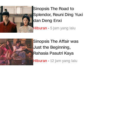
Sinopsis The Road to
Splendor, Reuni Ding Yuxi
dan Deng Enxi
Hiburan
•
5 jam yang lalu
Sinopsis The Affair was
Just the Beginning,
Rahasia Pasutri Kaya
Hiburan
•
12 jam yang lalu