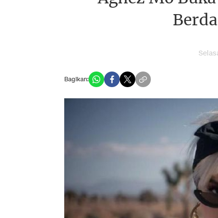
Berda
Selas
Bagikan: