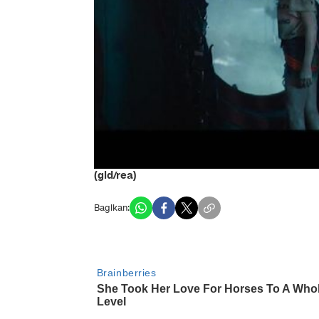
(gld/rea)
Bagikan: