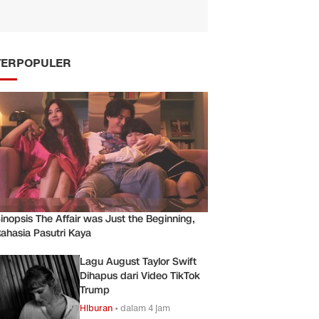
TERPOPULER
inopsis The Affair was Just the Beginning,
ahasia Pasutri Kaya
Lagu August Taylor Swift
Dihapus dari Video TikTok
Trump
Hiburan
•
dalam 4 jam