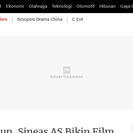
l
Ekonomi
Olahraga
Teknologi
Otomotif
Hiburan
Gaya 
ters
Sinopsis Drama China
C Ent
up, Sineas AS Bikin Film