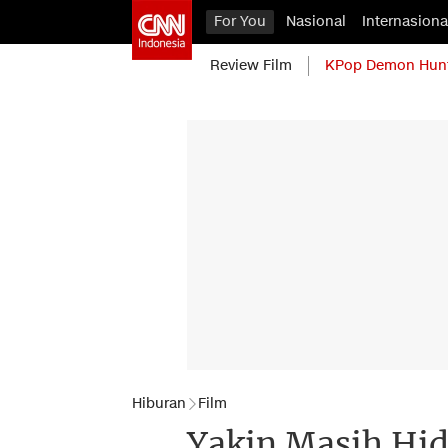
For You
Nasional
Internasiona
Review Film
KPop Demon Hun
Hiburan
Film
Yakin Masih Hid