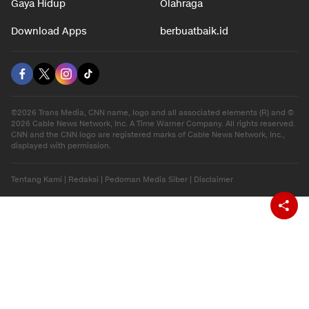
Gaya Hidup
Olahraga
Download Apps
berbuatbaik.id
©2026 Trans Media, CNN name, logo and all associated elements (R) and ©
2026 Cable News Network, Inc. A Time Warner Company. All rights reserved.
CNN and the CNN logo are registered marks of Cable News Network, Inc.,
displayed with permission.
Tentang Kami
|
Redaksi
|
Pedoman Media Siber
|
Disclaimer