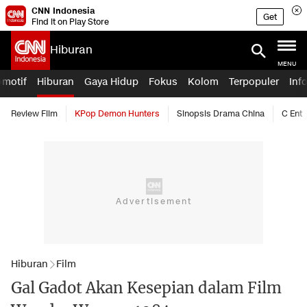
CNN Indonesia
Get
Find it on Play Store
Hiburan
MENU
omotif
Hiburan
Gaya Hidup
Fokus
Kolom
Terpopuler
Inf
Review Film
KPop Demon Hunters
Sinopsis Drama China
C Ent
Hiburan
Film
Gal Gadot Akan Kesepian dalam Film