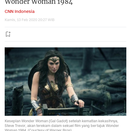
Wonder Woman 1984
CNN Indonesia
Kamis, 13 Feb 2020 20:27 WIB
Kesepian Wonder Woman (Gal Gadot) setelah kematian kekasihnya,
Steve Trevor, akan terekam dalam sekuel film yang bertajuk Wonder
Woman 1984. (Courtesy of Warner Bros)