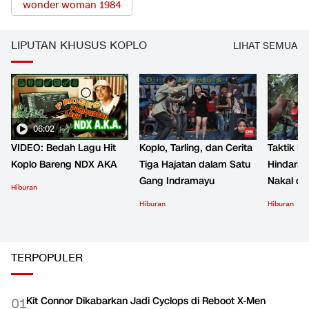
wonder woman 1984
LIPUTAN KHUSUS KOPLO
LIHAT SEMUA
06:02
VIDEO: Bedah Lagu Hit
Koplo, Tarling, dan Cerita
Taktik B
Koplo Bareng NDX AKA
Tiga Hajatan dalam Satu
Hindari 
Gang Indramayu
Nakal d
Hiburan
Hiburan
Hiburan
TERPOPULER
Kit Connor Dikabarkan Jadi Cyclops di Reboot X-Men
0
1