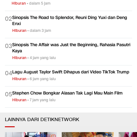
Hiburan
•
dalam 5 jam
Sinopsis The Road to Splendor, Reuni Ding Yuxi dan Deng
0
2
Enxi
Hiburan
•
dalam 3 jam
Sinopsis The Affair was Just the Beginning, Rahasia Pasutri
0
3
Kaya
Hiburan
•
4 jam yang lalu
Lagu August Taylor Swift Dihapus dari Video TikTok Trump
0
4
Hiburan
•
6 jam yang lalu
Stephen Chow Bongkar Alasan Tak Lagi Mau Main Film
0
5
Hiburan
•
7 jam yang lalu
LAINNYA DARI DETIKNETWORK