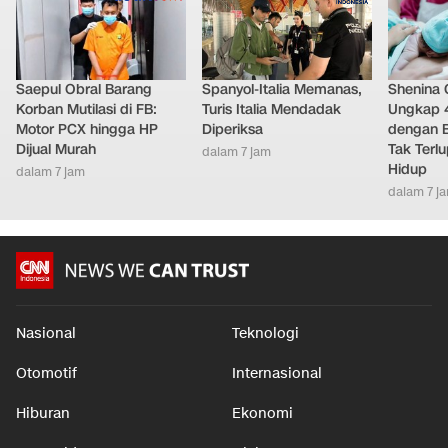
Saepul Obral Barang
Spanyol-Italia Memanas,
Shenina
Korban Mutilasi di FB:
Turis Italia Mendadak
Ungkap 
Motor PCX hingga HP
Diperiksa
dengan 
Dijual Murah
Tak Terl
dalam 7 jam
Hidup
dalam 7 jam
dalam 7 j
Nasional
Teknologi
Otomotif
Internasional
Hiburan
Ekonomi