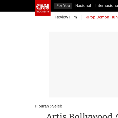
For You
Nasional
Internasiona
Review Film
KPop Demon Hun
Hiburan
Seleb
Artis Bollywood 