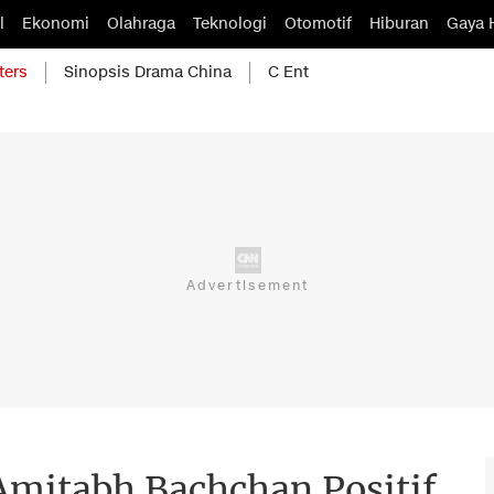
l
Ekonomi
Olahraga
Teknologi
Otomotif
Hiburan
Gaya 
ters
Sinopsis Drama China
C Ent
Amitabh Bachchan Positif