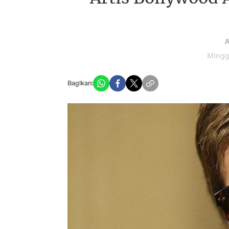
A
Mingg
Bagikan: