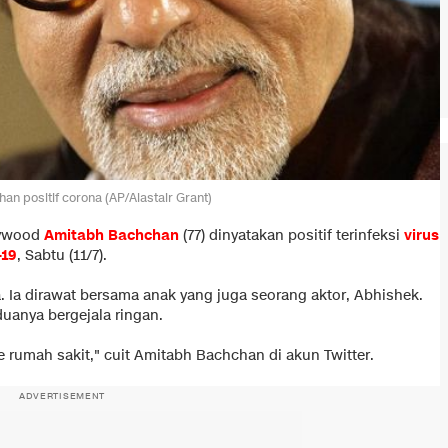
an positif corona (AP/Alastair Grant)
lywood
Amitabh Bachchan
(77) dinyatakan positif terinfeksi
virus
-19
, Sabtu (11/7).
ia. Ia dirawat bersama anak yang juga seorang aktor, Abhishek.
uanya bergejala ringan.
ke rumah sakit," cuit Amitabh Bachchan di akun Twitter.
ADVERTISEMENT