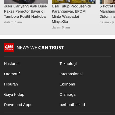
Jukir Liar yang Ajak Duel-
Usai Tutup Produsen di
5 Potret
Paksa Pemotor Bayar di
Karanganyar, BPOM
Marshand
Tambora Positif Narkoba
Minta Waspadai
Didomina
MinyaKita
dalam 7 jam
dalam 7 j
dalam 6 jam
Nasional
Teknologi
Otomotif
Internasional
Hiburan
Ekonomi
Gaya Hidup
Olahraga
Download Apps
berbuatbaik.id