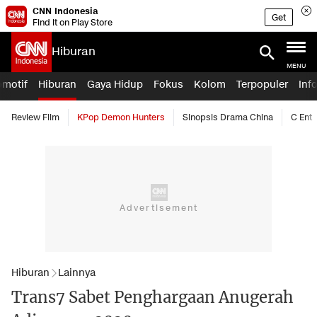
CNN Indonesia
Get
Find it on Play Store
Hiburan
MENU
omotif
Hiburan
Gaya Hidup
Fokus
Kolom
Terpopuler
Inf
Review Film
KPop Demon Hunters
Sinopsis Drama China
C Ent
Hiburan
Lainnya
Trans7 Sabet Penghargaan Anugerah