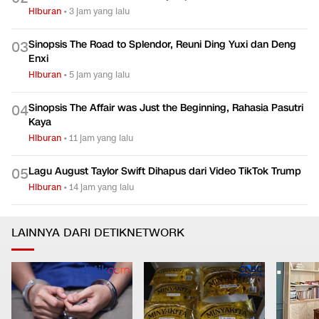
Hiburan
•
3 jam yang lalu
Sinopsis The Road to Splendor, Reuni Ding Yuxi dan Deng
0
3
Enxi
Hiburan
•
5 jam yang lalu
Sinopsis The Affair was Just the Beginning, Rahasia Pasutri
0
4
Kaya
Hiburan
•
11 jam yang lalu
Lagu August Taylor Swift Dihapus dari Video TikTok Trump
0
5
Hiburan
•
14 jam yang lalu
LAINNYA DARI DETIKNETWORK