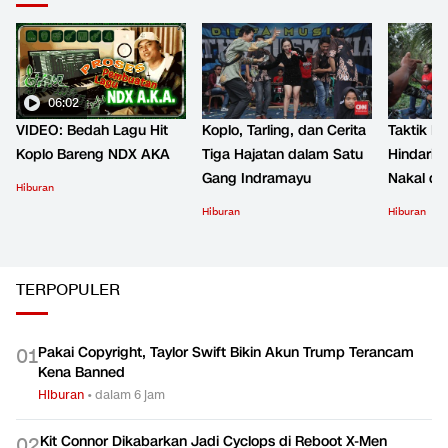
06:02
VIDEO: Bedah Lagu Hit
Koplo, Tarling, dan Cerita
Taktik B
Koplo Bareng NDX AKA
Tiga Hajatan dalam Satu
Hindari 
Gang Indramayu
Nakal d
Hiburan
Hiburan
Hiburan
TERPOPULER
Pakai Copyright, Taylor Swift Bikin Akun Trump Terancam
0
1
Kena Banned
Hiburan
•
dalam 6 jam
Kit Connor Dikabarkan Jadi Cyclops di Reboot X-Men
0
2