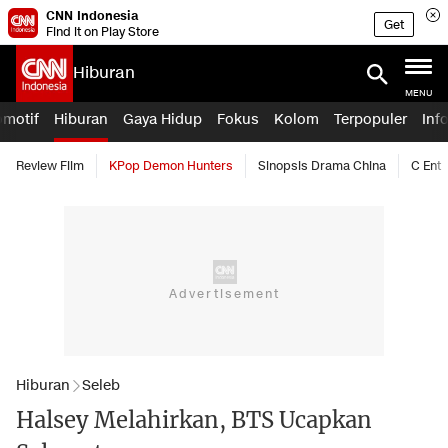
CNN Indonesia
Get
Find it on Play Store
Hiburan
MENU
omotif
Hiburan
Gaya Hidup
Fokus
Kolom
Terpopuler
Inf
Review Film
KPop Demon Hunters
Sinopsis Drama China
C Ent
Hiburan
Seleb
Halsey Melahirkan, BTS Ucapkan