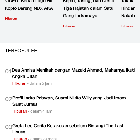
VIDEO: Bedah Lagu Hit
Koplo, Tarling, dan Cerita
Taktik B
Koplo Bareng NDX AKA
Tiga Hajatan dalam Satu
Hindari 
Gang Indramayu
Nakal d
Hiburan
Hiburan
Hiburan
TERPOPULER
Dea Annisa Menikah dengan Mazaki Ahmad, Maharnya Ikuti
0
1
Angka Ultah
Hiburan
•
dalam 5 jam
Profil Indra Priawan, Suami Nikita Willy yang Jadi Imam
0
2
Salat Jumat
Hiburan
•
dalam 4 jam
Greta Lee Cerita Ketakutan sebelum Bintangi The Last
0
3
House
Hiburan
•
dalam 20 menit