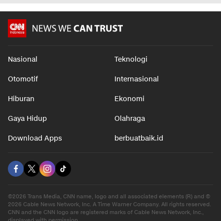
Nasional
Teknologi
Otomotif
Internasional
Hiburan
Ekonomi
Gaya Hidup
Olahraga
Download Apps
berbuatbaik.id
©2026 Trans Media, CNN name, logo and all associated elements (R) and ©
2026 Cable News Network, Inc. A Time Warner Company. All rights reserved.
CNN and the CNN logo are registered marks of Cable News Network, Inc.,
displayed with permission.