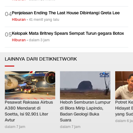
Penjelasan Ending The Last House Dibintangi Greta Lee
0
4
Hiburan
•
41 menit yang lalu
Kelopak Mata Britney Spears Sempat Turun gegara Botox
0
5
Hiburan
•
dalam 3 jam
LAINNYA DARI DETIKNETWORK
Pesawat Raksasa Airbus
Heboh Semburan Lumpur
Potret K
A380 Mendarat di
di Blora Mirip Lapindo,
Hidayat 
Soetta, Isi 92.901 Liter
Badan Geologi Buka
yang Sud
Avtur
Suara
dalam 6 j
dalam 7 jam
dalam 7 jam