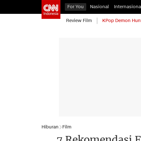
For You
Nasional
Internasiona
Review Film
KPop Demon Hun
Hiburan
Film
7 Rekomendasi F