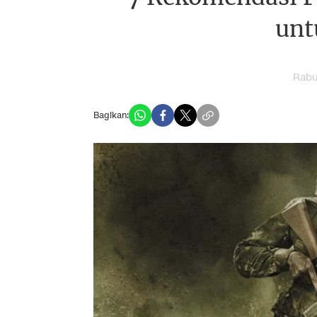
unt
Rabu
Bagikan: