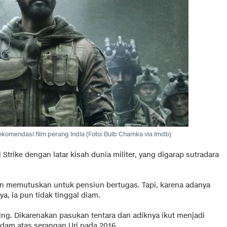
 rekomendasi film perang India (Foto: Bulb Chamka via Imdb)
l Strike dengan latar kisah dunia militer, yang digarap sutradara
an memutuskan untuk pensiun bertugas. Tapi, karena adanya
a, ia pun tidak tinggal diam.
nting. Dikarenakan pasukan tentara dan adiknya ikut menjadi
ndam atas serangan Uri pada 2016.