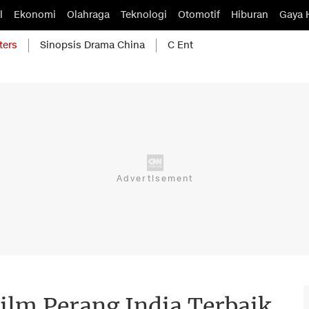
l
Ekonomi
Olahraga
Teknologi
Otomotif
Hiburan
Gaya 
ters
Sinopsis Drama China
C Ent
ilm Perang India Terbaik