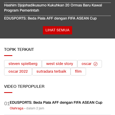
Hashim Djojohadikusumo Kukuhkan 20 Ormas Baru Kawal
Program Pemerintah
EDUSPORTS: Beda Piala AFF dengan FIFA ASEAN Cup
LIHAT SEMUA
TOPIK TERKAIT
steven spielberg
west side story
oscar
oscar 2022
sutradara terbaik
film
VIDEO
TERPOPULER
EDUSPORTS: Beda Piala AFF dengan FIFA ASEAN Cup
0
1
Olahraga
•
dalam 2 jam