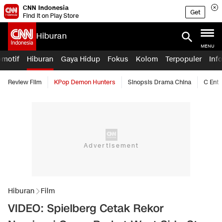
CNN Indonesia
Get
Find it on Play Store
Hiburan
MENU
omotif
Hiburan
Gaya Hidup
Fokus
Kolom
Terpopuler
Inf
Review Film
KPop Demon Hunters
Sinopsis Drama China
C Ent
Hiburan
Film
VIDEO: Spielberg Cetak Rekor