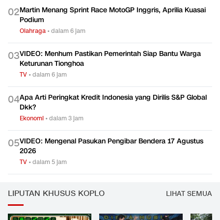
Martin Menang Sprint Race MotoGP Inggris, Aprilia Kuasai
0
2
Podium
Olahraga
•
dalam 6 jam
VIDEO: Menhum Pastikan Pemerintah Siap Bantu Warga
0
3
Keturunan Tionghoa
TV
•
dalam 6 jam
Apa Arti Peringkat Kredit Indonesia yang Dirilis S&P Global
0
4
Dkk?
Ekonomi
•
dalam 3 jam
VIDEO: Mengenal Pasukan Pengibar Bendera 17 Agustus
0
5
2026
TV
•
dalam 5 jam
LIPUTAN KHUSUS KOPLO
LIHAT SEMUA