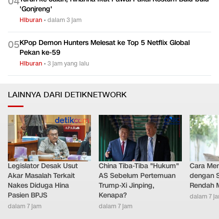
0
4
'Gonjreng'
Hiburan
•
dalam 3 jam
KPop Demon Hunters Melesat ke Top 5 Netflix Global
0
5
Pekan ke-59
Hiburan
•
3 jam yang lalu
LAINNYA DARI DETIKNETWORK
Legislator Desak Usut
China Tiba-Tiba "Hukum"
Cara Men
Akar Masalah Terkait
AS Sebelum Pertemuan
dengan S
Nakes Diduga Hina
Trump-Xi Jinping,
Rendah M
Pasien BPJS
Kenapa?
dalam 7 j
dalam 7 jam
dalam 7 jam