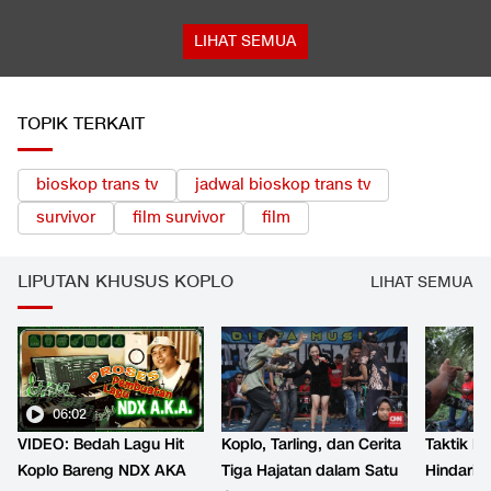
LIHAT SEMUA
TOPIK TERKAIT
bioskop trans tv
jadwal bioskop trans tv
survivor
film survivor
film
LIPUTAN KHUSUS KOPLO
LIHAT SEMUA
06:02
VIDEO: Bedah Lagu Hit
Koplo, Tarling, dan Cerita
Taktik B
Koplo Bareng NDX AKA
Tiga Hajatan dalam Satu
Hindari 