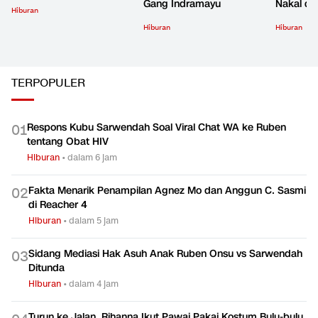
Gang Indramayu
Nakal d
Hiburan
Hiburan
Hiburan
TERPOPULER
Respons Kubu Sarwendah Soal Viral Chat WA ke Ruben
0
1
tentang Obat HIV
Hiburan
•
dalam 6 jam
Fakta Menarik Penampilan Agnez Mo dan Anggun C. Sasmi
0
2
di Reacher 4
Hiburan
•
dalam 5 jam
Sidang Mediasi Hak Asuh Anak Ruben Onsu vs Sarwendah
0
3
Ditunda
Hiburan
•
dalam 4 jam
Turun ke Jalan, Rihanna Ikut Pawai Pakai Kostum Bulu-bulu