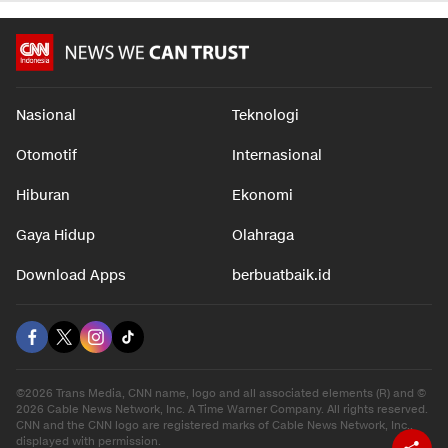
Nasional
Teknologi
Otomotif
Internasional
Hiburan
Ekonomi
Gaya Hidup
Olahraga
Download Apps
berbuatbaik.id
©2026 Trans Media, CNN name, logo and all associated elements (R) and ©
2026 Cable News Network, Inc. A Time Warner Company. All rights reserved.
CNN and the CNN logo are registered marks of Cable News Network, Inc.,
displayed with permission.