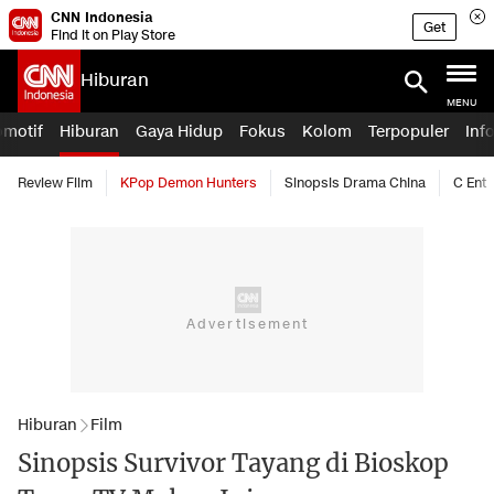
CNN Indonesia
Get
Find it on Play Store
Hiburan
MENU
omotif
Hiburan
Gaya Hidup
Fokus
Kolom
Terpopuler
Inf
Review Film
KPop Demon Hunters
Sinopsis Drama China
C Ent
Hiburan
Film
Sinopsis Survivor Tayang di Bioskop