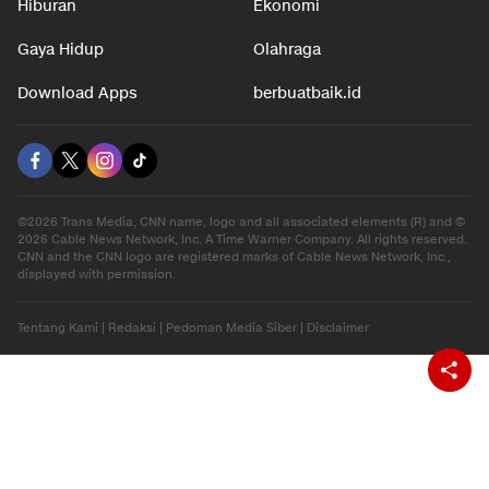
Hiburan
Ekonomi
Gaya Hidup
Olahraga
Download Apps
berbuatbaik.id
©2026 Trans Media, CNN name, logo and all associated elements (R) and ©
2026 Cable News Network, Inc. A Time Warner Company. All rights reserved.
CNN and the CNN logo are registered marks of Cable News Network, Inc.,
displayed with permission.
Tentang Kami
|
Redaksi
|
Pedoman Media Siber
|
Disclaimer