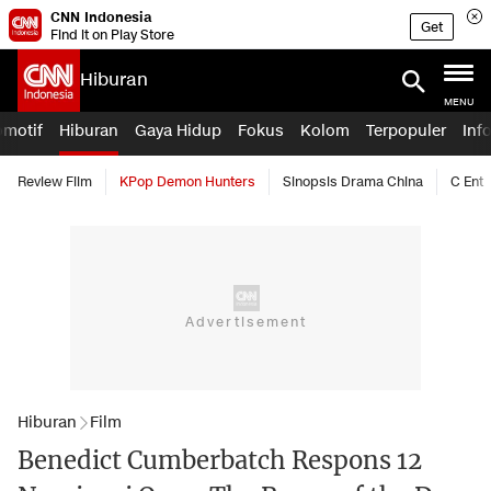
CNN Indonesia
Get
Find it on Play Store
Hiburan
MENU
omotif
Hiburan
Gaya Hidup
Fokus
Kolom
Terpopuler
Inf
Review Film
KPop Demon Hunters
Sinopsis Drama China
C Ent
Hiburan
Film
Benedict Cumberbatch Respons 12