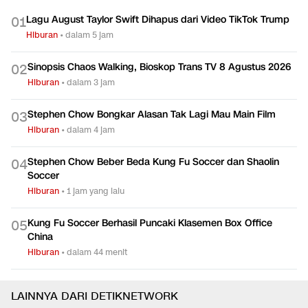
Lagu August Taylor Swift Dihapus dari Video TikTok Trump
0
1
Hiburan
•
dalam 5 jam
Sinopsis Chaos Walking, Bioskop Trans TV 8 Agustus 2026
0
2
Hiburan
•
dalam 3 jam
Stephen Chow Bongkar Alasan Tak Lagi Mau Main Film
0
3
Hiburan
•
dalam 4 jam
Stephen Chow Beber Beda Kung Fu Soccer dan Shaolin
0
4
Soccer
Hiburan
•
1 jam yang lalu
Kung Fu Soccer Berhasil Puncaki Klasemen Box Office
0
5
China
Hiburan
•
dalam 44 menit
LAINNYA DARI DETIKNETWORK