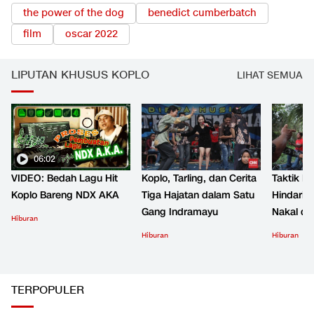
the power of the dog
benedict cumberbatch
film
oscar 2022
LIPUTAN KHUSUS KOPLO
LIHAT SEMUA
06:02
VIDEO: Bedah Lagu Hit
Koplo, Tarling, dan Cerita
Taktik B
Koplo Bareng NDX AKA
Tiga Hajatan dalam Satu
Hindari 
Gang Indramayu
Nakal d
Hiburan
Hiburan
Hiburan
TERPOPULER