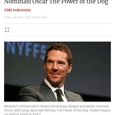
Nominasi Oscar The Power of the Dog
CNN Indonesia
Rabu, 09 Feb 2022 19:30 WIB
Benedict Cumberbatch merasa tersanjung dengan perolehan nominasi
Oscar 2022 yang diperoleh filmnya, The Power of the Dog. (Getty Images
via AFP/SLAVEN VLASIC)