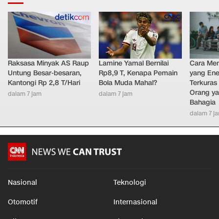
Raksasa Minyak AS Raup
Lamine Yamal Bernilai
Cara Men
Untung Besar-besaran,
Rp8,9 T, Kenapa Pemain
yang Ene
Kantongi Rp 2,8 T/Hari
Bola Muda Mahal?
Terkuras
Orang ya
dalam 7 jam
dalam 7 jam
Bahagia
dalam 7 j
Nasional
Teknologi
Otomotif
Internasional