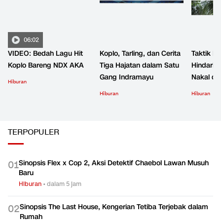
LIPUTAN KHUSUS KOPLO
LIHAT SEMUA
06:02
VIDEO: Bedah Lagu Hit
Koplo, Tarling, dan Cerita
Taktik B
Koplo Bareng NDX AKA
Tiga Hajatan dalam Satu
Hindari 
Gang Indramayu
Nakal d
Hiburan
Hiburan
Hiburan
TERPOPULER
Sinopsis Flex x Cop 2, Aksi Detektif Chaebol Lawan Musuh
0
1
Baru
Hiburan
•
dalam 5 jam