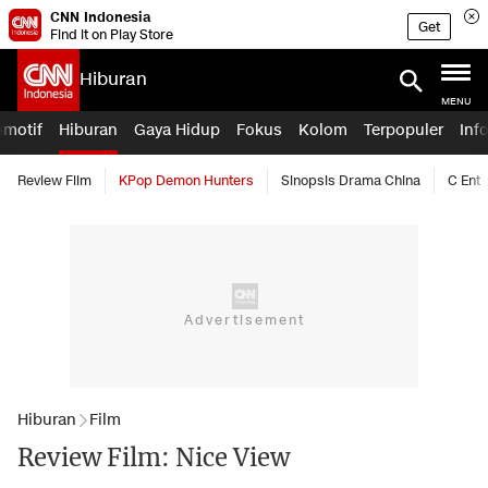
CNN Indonesia
Get
Find it on Play Store
Hiburan
MENU
omotif
Hiburan
Gaya Hidup
Fokus
Kolom
Terpopuler
Inf
Review Film
KPop Demon Hunters
Sinopsis Drama China
C Ent
Hiburan
Film
Review Film: Nice View