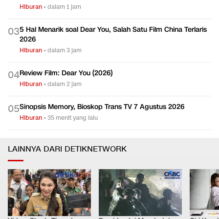
Sinopsis The Last House, Kengerian Tetiba Terjebak dalam
0
2
Rumah
Hiburan
•
dalam 1 jam
5 Hal Menarik soal Dear You, Salah Satu Film China Terlaris
0
3
2026
Hiburan
•
dalam 3 jam
Review Film: Dear You (2026)
0
4
Hiburan
•
dalam 2 jam
Sinopsis Memory, Bioskop Trans TV 7 Agustus 2026
0
5
Hiburan
•
35 menit yang lalu
LAINNYA DARI DETIKNETWORK