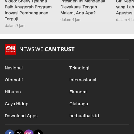
Video: Sherly Tjoanda
Presiden Ini Mendadak
Ciri Kep
Raih Anugerah Program
Dievakuasi Tengah
yang Lahi
Inovasi Pembangunan
Malam, Ada Apa?
Agustus
Terpuji
dalam 4 jam
dalam 4 j
dalam 7 jam
Nasional
Teknologi
Otomotif
Internasional
Hiburan
Ekonomi
Gaya Hidup
Olahraga
Download Apps
berbuatbaik.id