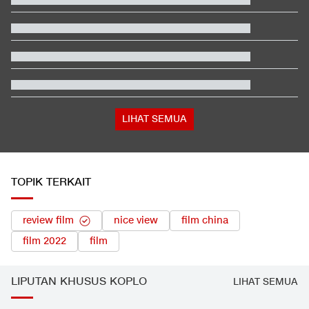
Kasus Pilot Malaysia Bawa 26 Kg Ekstasi Dibahas di Rapat
Kabinet Anwar
2 Pemain Timnas Singapura Pernah Merumput di Indonesia
Kronologi Penembakan di Sekolah Thailand, 7 Tewas & Pelaku
Bunuh Diri
Respons Kubu Sarwendah Soal Viral Chat WA ke Ruben
tentang Obat HIV
UEFA Tegaskan Boikot FIFA, Berpotensi Absen di 5 Turnamen
LIHAT SEMUA
TOPIK TERKAIT
review film
nice view
film china
film 2022
film