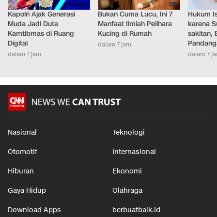
Kapolri Ajak Generasi
Bukan Cuma Lucu, Ini 7
Hukum Ist
Muda Jadi Duta
Manfaat Ilmiah Pelihara
karena S
Kamtibmas di Ruang
Kucing di Rumah
sakitan, 
Digital
Pandang
dalam 7 jam
dalam 7 jam
dalam 7 j
Nasional
Teknologi
Otomotif
Internasional
Hiburan
Ekonomi
Gaya Hidup
Olahraga
Download Apps
berbuatbaik.id