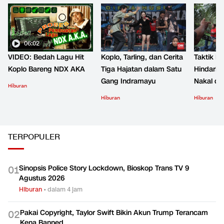
06:02
VIDEO: Bedah Lagu Hit
Koplo, Tarling, dan Cerita
Taktik B
Koplo Bareng NDX AKA
Tiga Hajatan dalam Satu
Hindari 
Gang Indramayu
Nakal d
Hiburan
Hiburan
Hiburan
TERPOPULER
Sinopsis Police Story Lockdown, Bioskop Trans TV 9
0
1
Agustus 2026
Hiburan
•
dalam 4 jam
Pakai Copyright, Taylor Swift Bikin Akun Trump Terancam
0
2
Kena Banned