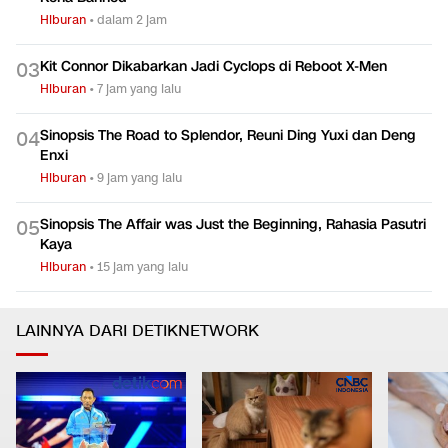
Hiburan
•
dalam 2 jam
Kit Connor Dikabarkan Jadi Cyclops di Reboot X-Men
0
3
Hiburan
•
7 jam yang lalu
Sinopsis The Road to Splendor, Reuni Ding Yuxi dan Deng
0
4
Enxi
Hiburan
•
9 jam yang lalu
Sinopsis The Affair was Just the Beginning, Rahasia Pasutri
0
5
Kaya
Hiburan
•
15 jam yang lalu
LAINNYA DARI DETIKNETWORK