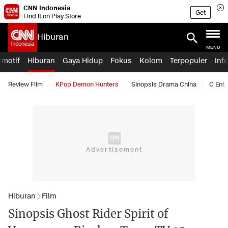
CNN Indonesia
Get
Find it on Play Store
Hiburan
MENU
omotif
Hiburan
Gaya Hidup
Fokus
Kolom
Terpopuler
Inf
Review Film
KPop Demon Hunters
Sinopsis Drama China
C Ent
Hiburan
Film
Sinopsis Ghost Rider Spirit of