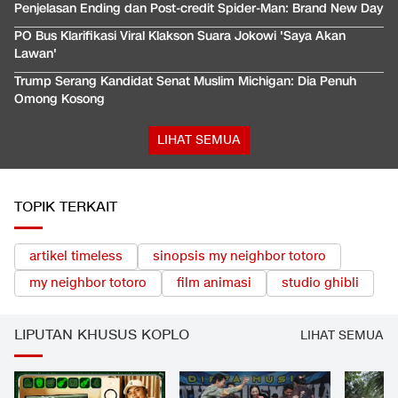
Penjelasan Ending dan Post-credit Spider-Man: Brand New Day
PO Bus Klarifikasi Viral Klakson Suara Jokowi 'Saya Akan
Lawan'
Trump Serang Kandidat Senat Muslim Michigan: Dia Penuh
Omong Kosong
LIHAT SEMUA
TOPIK TERKAIT
artikel timeless
sinopsis my neighbor totoro
my neighbor totoro
film animasi
studio ghibli
LIPUTAN KHUSUS KOPLO
LIHAT SEMUA