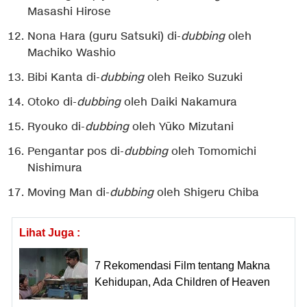
Masashi Hirose
Nona Hara (guru Satsuki) di-
dubbing
oleh
Machiko Washio
Bibi Kanta di-
dubbing
oleh Reiko Suzuki
Otoko di-
dubbing
oleh Daiki Nakamura
Ryouko di-
dubbing
oleh Yūko Mizutani
Pengantar pos di-
dubbing
oleh Tomomichi
Nishimura
Moving Man di-
dubbing
oleh Shigeru Chiba
Lihat Juga :
7 Rekomendasi Film tentang Makna
Kehidupan, Ada Children of Heaven