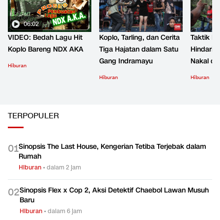
06:02
VIDEO: Bedah Lagu Hit
Koplo, Tarling, dan Cerita
Taktik B
Koplo Bareng NDX AKA
Tiga Hajatan dalam Satu
Hindari 
Gang Indramayu
Nakal d
Hiburan
Hiburan
Hiburan
TERPOPULER
Sinopsis The Last House, Kengerian Tetiba Terjebak dalam
0
1
Rumah
Hiburan
•
dalam 2 jam
Sinopsis Flex x Cop 2, Aksi Detektif Chaebol Lawan Musuh
0
2
Baru
Hiburan
•
dalam 6 jam