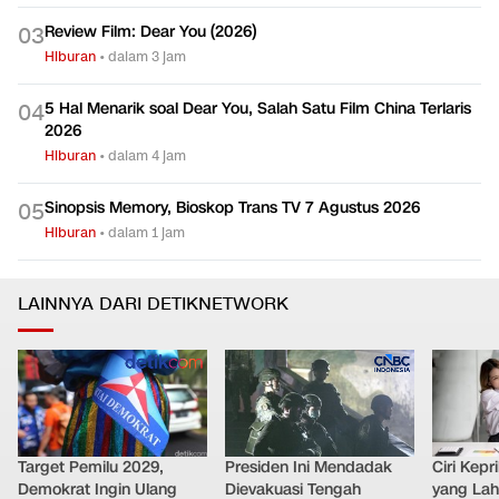
Review Film: Dear You (2026)
0
3
Hiburan
•
dalam 3 jam
5 Hal Menarik soal Dear You, Salah Satu Film China Terlaris
0
4
2026
Hiburan
•
dalam 4 jam
Sinopsis Memory, Bioskop Trans TV 7 Agustus 2026
0
5
Hiburan
•
dalam 1 jam
LAINNYA DARI DETIKNETWORK
Target Pemilu 2029,
Presiden Ini Mendadak
Ciri Kep
Demokrat Ingin Ulang
Dievakuasi Tengah
yang Lahi