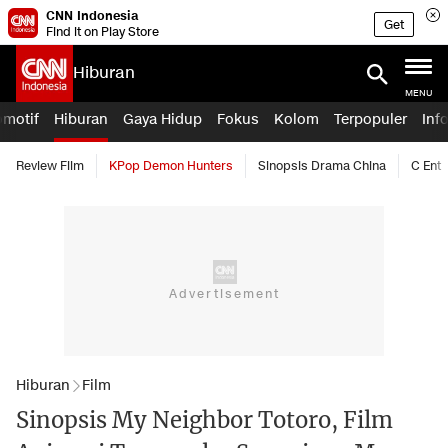
CNN Indonesia
Get
Find it on Play Store
Hiburan
MENU
omotif
Hiburan
Gaya Hidup
Fokus
Kolom
Terpopuler
Inf
Review Film
KPop Demon Hunters
Sinopsis Drama China
C Ent
Hiburan
Film
Sinopsis My Neighbor Totoro, Film