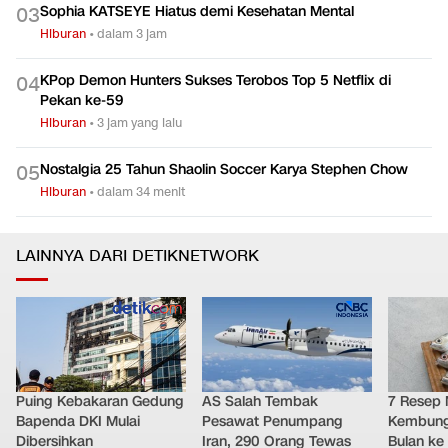
Sophia KATSEYE Hiatus demi Kesehatan Mental
0
3
Hiburan
•
dalam 3 jam
KPop Demon Hunters Sukses Terobos Top 5 Netflix di
0
4
Pekan ke-59
Hiburan
•
3 jam yang lalu
Nostalgia 25 Tahun Shaolin Soccer Karya Stephen Chow
0
5
Hiburan
•
dalam 34 menit
LAINNYA DARI DETIKNETWORK
Puing Kebakaran Gedung
AS Salah Tembak
7 Resep 
Bapenda DKI Mulai
Pesawat Penumpang
Kembung 
Dibersihkan
Iran, 290 Orang Tewas
Bulan ke 