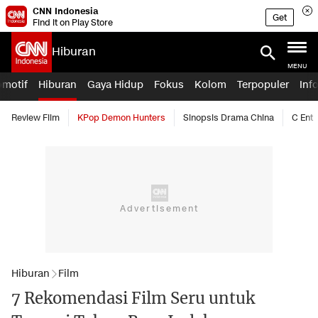
CNN Indonesia
Get
Find it on Play Store
Hiburan
MENU
omotif
Hiburan
Gaya Hidup
Fokus
Kolom
Terpopuler
Inf
Review Film
KPop Demon Hunters
Sinopsis Drama China
C Ent
Hiburan
Film
7 Rekomendasi Film Seru untuk