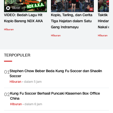
06:02
VIDEO: Bedah Lagu Hit
Koplo, Tarling, dan Cerita
Taktik B
Koplo Bareng NDX AKA
Tiga Hajatan dalam Satu
Hindari 
Gang Indramayu
Nakal d
Hiburan
Hiburan
Hiburan
TERPOPULER
Stephen Chow Beber Beda Kung Fu Soccer dan Shaolin
0
1
Soccer
Hiburan
•
dalam 5 jam
Kung Fu Soccer Berhasil Puncaki Klasemen Box Office
0
2
China
Hiburan
•
dalam 6 jam