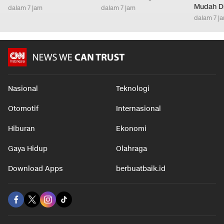
Mudah D
dalam 7 jam
dalam 7 jam
dalam 7 j
Nasional
Teknologi
Otomotif
Internasional
Hiburan
Ekonomi
Gaya Hidup
Olahraga
Download Apps
berbuatbaik.id