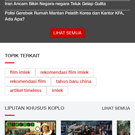
Iran Ancam Bikin Negara-negara Teluk Gelap Gulita
Polisi Gerebek Rumah Mantan Pelatih Korea dan Kantor KFA,
Ada Apa?
LIHAT SEMUA
TOPIK TERKAIT
film imlek
rekomendasi film imlek
rekomendasi film
tahun baru china
artikel timeless
imlek
LIPUTAN KHUSUS KOPLO
LIHAT SEMUA