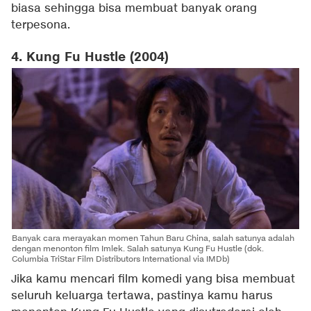
biasa sehingga bisa membuat banyak orang
terpesona.
4. Kung Fu Hustle (2004)
Banyak cara merayakan momen Tahun Baru China, salah satunya adalah
dengan menonton film Imlek. Salah satunya Kung Fu Hustle (dok.
Columbia TriStar Film Distributors International via IMDb)
Jika kamu mencari film komedi yang bisa membuat
seluruh keluarga tertawa, pastinya kamu harus