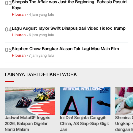
Sinopsis The Affair was Just the Beginning, Rahasia Pasutri
0
3
Kaya
Hiburan
•
4 jam yang lalu
Lagu August Taylor Swift Dihapus dari Video TikTok Trump
0
4
Hiburan
•
6 jam yang lalu
Stephen Chow Bongkar Alasan Tak Lagi Mau Main Film
0
5
Hiburan
•
7 jam yang lalu
LAINNYA DARI DETIKNETWORK
Jadwal MotoGP Inggris
Ini Dia! Senjata Canggih
Shenina
2026, Balapan Digelar
China, AS Siap-Siap Gigit
Ungkap 
Nanti Malam
Jari
dengan 