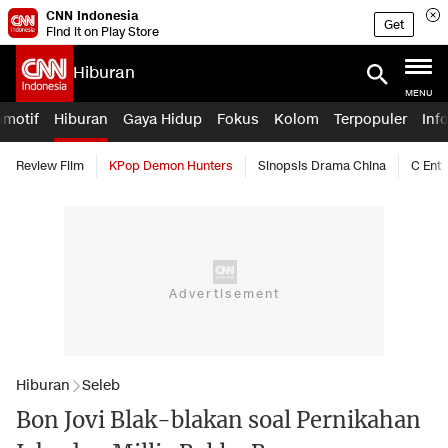
CNN Indonesia
Get
Find it on Play Store
Hiburan
MENU
omotif
Hiburan
Gaya Hidup
Fokus
Kolom
Terpopuler
Inf
Review Film
KPop Demon Hunters
Sinopsis Drama China
C Ent
Hiburan
Seleb
Bon Jovi Blak-blakan soal Pernikahan