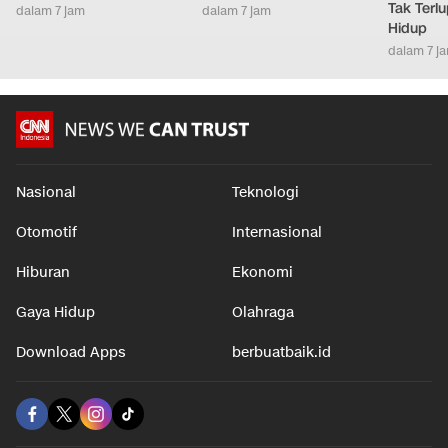
Tak Terl
dalam 7 jam
dalam 7 jam
Hidup
dalam 7 j
Nasional
Teknologi
Otomotif
Internasional
Hiburan
Ekonomi
Gaya Hidup
Olahraga
Download Apps
berbuatbaik.id