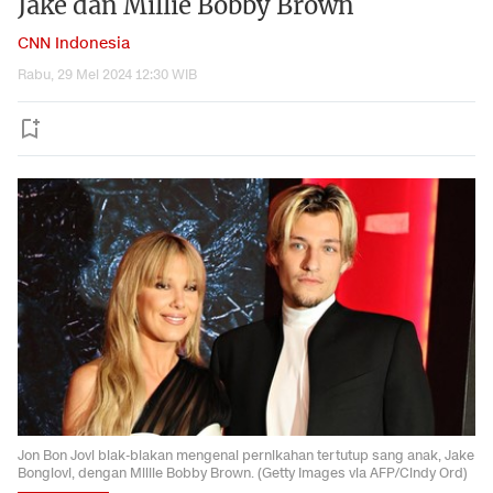
Jake dan Millie Bobby Brown
CNN Indonesia
Rabu, 29 Mei 2024 12:30 WIB
Jon Bon Jovi blak-blakan mengenai pernikahan tertutup sang anak, Jake
Bongiovi, dengan Millie Bobby Brown. (Getty Images via AFP/Cindy Ord)