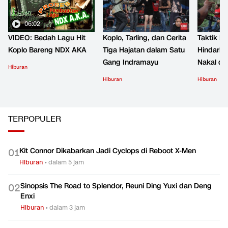
06:02
VIDEO: Bedah Lagu Hit
Koplo, Tarling, dan Cerita
Taktik B
Koplo Bareng NDX AKA
Tiga Hajatan dalam Satu
Hindari 
Gang Indramayu
Nakal d
Hiburan
Hiburan
Hiburan
TERPOPULER
Kit Connor Dikabarkan Jadi Cyclops di Reboot X-Men
0
1
Hiburan
•
dalam 5 jam
Sinopsis The Road to Splendor, Reuni Ding Yuxi dan Deng
0
2
Enxi
Hiburan
•
dalam 3 jam