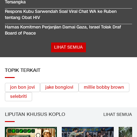
Tersangka
Respons Kubu Sarwendah Soal Viral Chat WA ke Ruben
tentang Obat HIV
Hamas Komitmen Perjanjian Damai Gaza, Israel Tolak Draf
Board of Peace
LIHAT SEMUA
TOPIK TERKAIT
jon bon jovi
jake bongiovi
millie bobby brown
selebriti
LIPUTAN KHUSUS KOPLO
LIHAT SEMUA