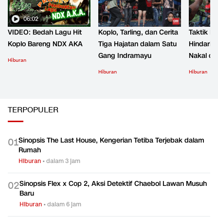
06:02
VIDEO: Bedah Lagu Hit
Koplo, Tarling, dan Cerita
Taktik B
Koplo Bareng NDX AKA
Tiga Hajatan dalam Satu
Hindari 
Gang Indramayu
Nakal d
Hiburan
Hiburan
Hiburan
TERPOPULER
Sinopsis The Last House, Kengerian Tetiba Terjebak dalam
0
1
Rumah
Hiburan
•
dalam 3 jam
Sinopsis Flex x Cop 2, Aksi Detektif Chaebol Lawan Musuh
0
2
Baru
Hiburan
•
dalam 6 jam