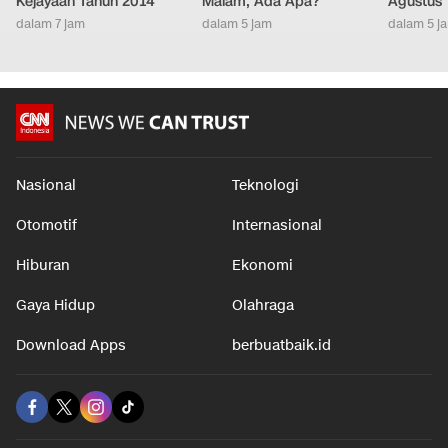
Kejayaan Tahun 2014
Malam, Ada Apa?
Agustus
dalam 7 jam
dalam 5 jam
dalam 5 j
Nasional
Teknologi
Otomotif
Internasional
Hiburan
Ekonomi
Gaya Hidup
Olahraga
Download Apps
berbuatbaik.id