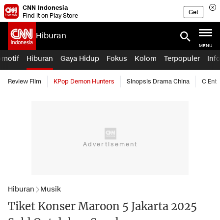
CNN Indonesia
Get
Find it on Play Store
Hiburan
MENU
omotif
Hiburan
Gaya Hidup
Fokus
Kolom
Terpopuler
Inf
Review Film
KPop Demon Hunters
Sinopsis Drama China
C Ent
Hiburan
Musik
Tiket Konser Maroon 5 Jakarta 2025