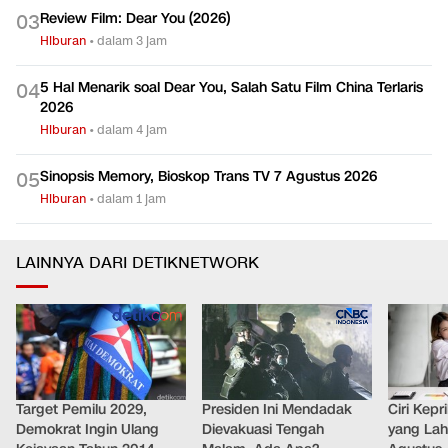
Review Film: Dear You (2026)
0
3
Hiburan
•
dalam 3 jam
5 Hal Menarik soal Dear You, Salah Satu Film China Terlaris
0
4
2026
Hiburan
•
dalam 4 jam
Sinopsis Memory, Bioskop Trans TV 7 Agustus 2026
0
5
Hiburan
•
dalam 1 jam
LAINNYA DARI DETIKNETWORK
Target Pemilu 2029,
Presiden Ini Mendadak
Ciri Kep
Demokrat Ingin Ulang
Dievakuasi Tengah
yang Lahi