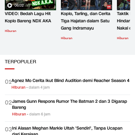
06:02
VIDEO: Bedah Lagu Hit
Koplo, Tarling, dan Cerita
Taktik B
Koplo Bareng NDX AKA
Tiga Hajatan dalam Satu
Hindari 
Gang Indramayu
Nakal d
Hiburan
Hiburan
Hiburan
TERPOPULER
Agnez Mo Cerita Ikut Blind Audition demi Reacher Season 4
0
1
Hiburan
•
dalam 4 jam
James Gunn Respons Rumor The Batman 2 dan 3 Digarap
0
2
Bareng
Hiburan
•
dalam 6 jam
Ini Alasan Meghan Markle Ultah 'Sendiri', Tanpa Ucapan
0
3
dari Kerajaan