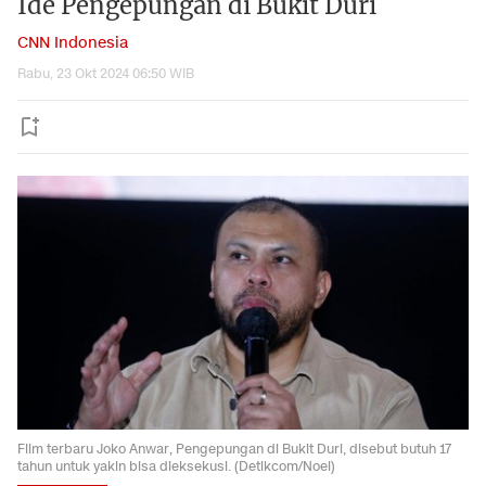
Ide Pengepungan di Bukit Duri
CNN Indonesia
Rabu, 23 Okt 2024 06:50 WIB
Film terbaru Joko Anwar, Pengepungan di Bukit Duri, disebut butuh 17
tahun untuk yakin bisa dieksekusi. (Detikcom/Noel)