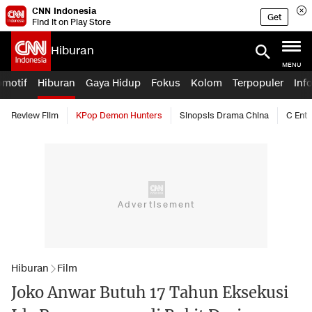
CNN Indonesia
Get
Find it on Play Store
Hiburan
MENU
omotif
Hiburan
Gaya Hidup
Fokus
Kolom
Terpopuler
Inf
Review Film
KPop Demon Hunters
Sinopsis Drama China
C Ent
Hiburan
Film
Joko Anwar Butuh 17 Tahun Eksekusi