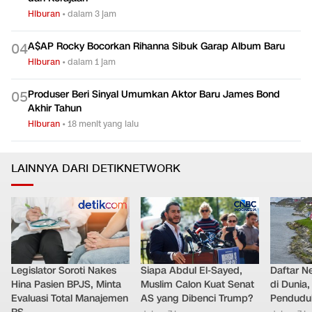
Hiburan
•
dalam 3 jam
A$AP Rocky Bocorkan Rihanna Sibuk Garap Album Baru
0
4
Hiburan
•
dalam 1 jam
Produser Beri Sinyal Umumkan Aktor Baru James Bond
0
5
Akhir Tahun
Hiburan
•
18 menit yang lalu
LAINNYA DARI DETIKNETWORK
Legislator Soroti Nakes
Siapa Abdul El-Sayed,
Daftar N
Hina Pasien BPJS, Minta
Muslim Calon Kuat Senat
di Dunia
Evaluasi Total Manajemen
AS yang Dibenci Trump?
Pendudu